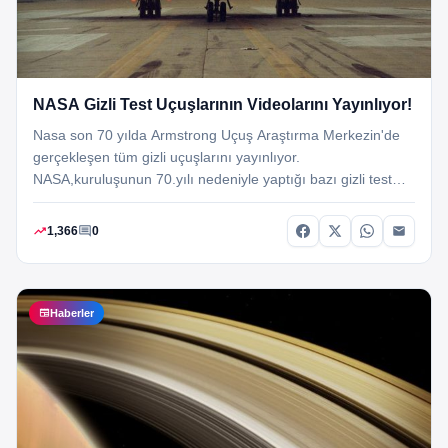
NASA Gizli Test Uçuşlarının Videolarını Yayınlıyor!
Nasa son 70 yılda Armstrong Uçuş Araştırma Merkezin'de
gerçekleşen tüm gizli uçuşlarını yayınlıyor.
NASA,kuruluşunun 70.yılı nedeniyle yaptığı bazı gizli test
uçuşlarını Youtube'den yayınlıyor.NASA'ya bağlı olan
Armstrong Uçuş Araştırma Merkezi,70.yılına özel olarak…
trending_up
comment
1,366
0
newspaper
Haberler