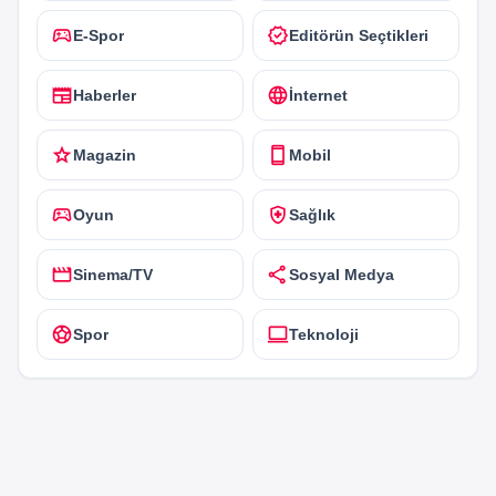
sports_esports
verified
E-Spor
Editörün Seçtikleri
newspaper
language
Haberler
İnternet
star
smartphone
Magazin
Mobil
sports_esports
health_and_safety
Oyun
Sağlık
movie
share
Sinema/TV
Sosyal Medya
sports_soccer
computer
Spor
Teknoloji