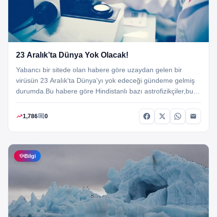
23 Aralık’ta Dünya Yok Olacak!
Yabancı bir sitede olan habere göre uzaydan gelen bir
virüsün 23 Aralık'ta Dünya'yı yok edeceği gündeme gelmiş
durumda.Bu habere göre Hindistanlı bazı astrofizikçiler,bu
virüs sayesinde 23 Aralık'ta dünyanın sonunun geleceğini…
trending_up
comment
1,786
0
school
Bilgi