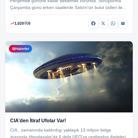
Perşembe gününe kadar beklemek zorunda. Soruşturma
Çarşamba günü erken saatlerde Satürn'ün bulut üstleri ile
görkemli yüzüklerin iç kenarı arasında 22 dalıştan birinci…
trending_up
comment
1,020
0
newspaper
Haberler
CIA’den İtiraf Ufolar Var!
CIA, zamanında kaldırdıgı yaklaşık 13 milyon belge
arasında Himalayalar'da 6 defa UFO'ya rastlandıgı ifadeleri