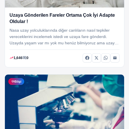
Uzaya Gönderilen Fareler Ortama Çok İyi Adapte
Oldular !
Nasa uzay yolculuklarında diğer canlıların nasıl tepkiler
vereceklerini incelemek istedi ve uzaya fare gönderdi.
Uzayda yaşam var mı yok mu henüz bilmiyoruz ama uzay
da yaşamaya meraklı olduğumuz kesin. İnsan…
trending_up
comment
1,646
0
school
Bilgi