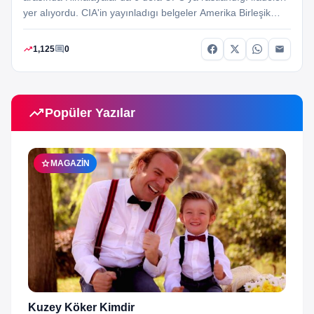
yer alıyordu. CIA'in yayınladıgı belgeler Amerika Birleşik
Devletleri (ABD) istihbaratının sadece kendi ülkesinde
gelişmeleri değil Himalayalar'daki UFO olaylarıylada…
trending_up
comment
1,125
0
trending_up
Popüler Yazılar
star
MAGAZIN
Kuzey Köker Kimdir