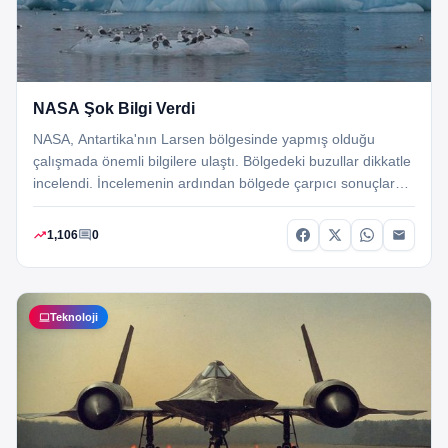
NASA Şok Bilgi Verdi
NASA, Antartika'nın Larsen bölgesinde yapmış olduğu
çalışmada önemli bilgilere ulaştı. Bölgedeki buzullar dikkatle
incelendi. İncelemenin ardından bölgede çarpıcı sonuçlar
olduğu ortaya çıktı. Buzullardan kopan bir parçanın,
İstanbul'dan kat be kat…
trending_up
comment
1,106
0
computer
Teknoloji