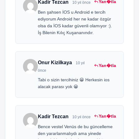
reply
Yan�tla
Kadir Tezcan
10 yıl önce
Ben şahsen İOS u Android e tercih
ediyorum Android her ne kadar özgür
olsa da İOS kadar güvenli olamıyor :).
İş Bilenin Kılıç Kuşananındır.
Onur Kizilkaya
10 yıl
reply
Yan�tla
önce
Tabi o sizin tercihiniz 😀 Herkesin ios
alacak parası yok 😀
reply
Yan�tla
Kadir Tezcan
10 yıl önce
Bence vestel Venüs de bu güncelleme
den yararlanmalıydı ama yinede