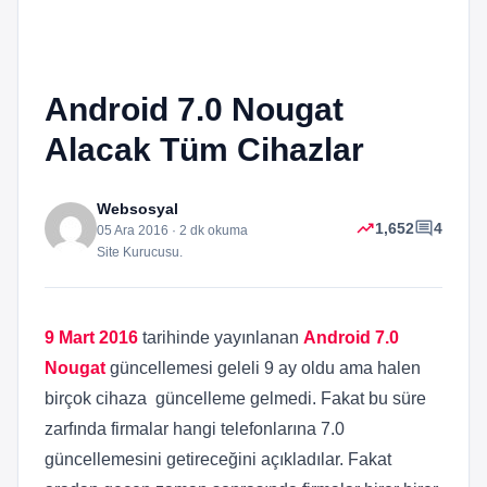
Android 7.0 Nougat
Alacak Tüm Cihazlar
Websosyal
trending_up
comment
1,652
4
05 Ara 2016 · 2 dk okuma
Site Kurucusu.
9 Mart 2016
tarihinde yayınlanan
Android 7.0
Nougat
güncellemesi geleli 9 ay oldu ama halen
birçok cihaza güncelleme gelmedi. Fakat bu süre
zarfında firmalar hangi telefonlarına 7.0
güncellemesini getireceğini açıkladılar. Fakat