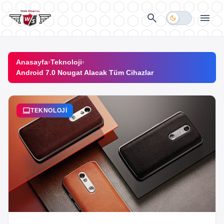
İçeriğe geç
search
menu
dark_mode
Anasayfa
›
Teknoloji
›
Android 7.0 Nougat Alacak Tüm Cihazlar
computer
TEKNOLOJI