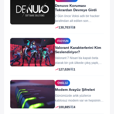
Denuvo Koruması
Tekrardan Devreye Girdi
2 Gün önce Voksi adlı bir hacker
tarafından alt edilen son
dönemlerin yıkılmaz korsan
trending_up
comment
130,703
8
koruması...
sports_esports
OYUN
Valorant Karakterlerini Kim
Seslendiriyor?
Valorant 7 Nisan’da kapalı beta
olarak bir çok ülkede çıkış yaptı,
oyun izleyenler ve oynayanlar...
trending_up
comment
127,026
1
school
BILGI
Modem Arayüz Şifreleri
Günümüzde artık yüzlerce
kablosuz modem var ve hepsinin
arayüz şifleri ve arayüzü farklı
trending_up
comment
100,885
4
merak ettiğiniz...