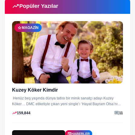
trending_up
Popüler Yazılar
star
MAGAZIN
Kuzey Köker Kimdir
Henüz beş yaşında dünya tatlısı bir minik sanatçı adayı Kuzey
Köker… DMC etiketiyle çıkan yeni single’ı ‘Hayat Bayram Olsa’nın
klibini...
trending_up
comment
159,844
11
newspaper
HABERLER