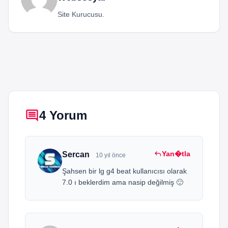
Site Kurucusu.
comment
4 Yorum
reply
Yan�tla
Sercan
10 yıl önce
Şahsen bir lg g4 beat kullanıcısı olarak
7.0 ı beklerdim ama nasip değilmiş 🙂