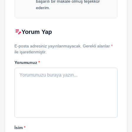
başarılı bir makale olmuş teşekkür
ederim.
edit_note
Yorum Yap
E-posta adresiniz yayınlanmayacak. Gerekli alanlar
*
ile işaretlenmiştir.
Yorumunuz
*
İsim
*