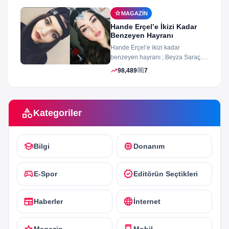
star
MAGAZIN
Hande Erçel’e İkizi Kadar
Benzeyen Hayranı
Hande Erçel’e ikizi kadar
benzeyen hayranı ; Beyza Saraç.
Son zamanlarda Hande Erçel’e
trending_up
comment
98,489
7
benzerliğiyle gündeme...
category
Kategoriler
school
memory
Bilgi
Donanım
sports_esports
verified
E-Spor
Editörün Seçtikleri
newspaper
language
Haberler
İnternet
star
smartphone
Magazin
Mobil