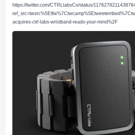
https://twitter.com/CTRLlabsCo/status/11762782114387
ref_src=twsrc%5Etfw%7Ctwcamp%5Etweetembed%7Ctw
acquires-ctrl-labs-wristband-reads-your-mind%2F