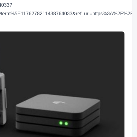
64033?
term%5E1176278211438764033&ref_url=https%3A%2F%2Fma