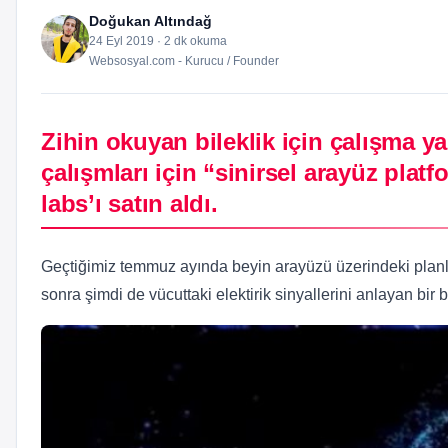
Doğukan Altındağ
24 Eyl 2019 · 2 dk okuma
Websosyal.com - Kurucu / Founder
Zihin okuyan bileklik için çalışma
çalışmları için “sinirsel arayüz pla
labs’ı satın aldı.
Geçtiğimiz temmuz ayında beyin arayüzü üzerindeki planl
sonra şimdi de vücuttaki elektirik sinyallerini anlayan bir 