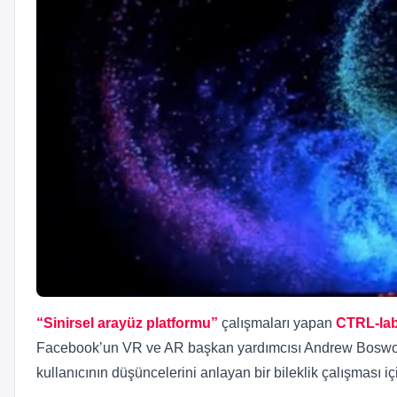
“Sinirsel arayüz platformu”
çalışmaları yapan
CTRL-la
Facebook’un VR ve AR başkan yardımcısı Andrew Bosworth 
kullanıcının düşüncelerini anlayan bir bileklik çalışması içi