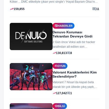
Köker… DMC etiketiyle çıkan yeni single’ı ‘Hayat Bayram Olsa’nın
klibini...
trending_up
comment
159,855
11
newspaper
HABERLER
Denuvo Koruması
Tekrardan Devreye Girdi
2 Gün önce Voksi adlı bir hacker
tarafından alt edilen son
dönemlerin yıkılmaz korsan
trending_up
comment
130,813
8
koruması...
sports_esports
OYUN
Valorant Karakterlerini Kim
Seslendiriyor?
Valorant 7 Nisan’da kapalı beta
olarak bir çok ülkede çıkış yaptı,
oyun izleyenler ve oynayanlar...
trending_up
comment
127,042
1
school
BILGI