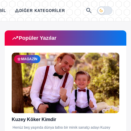
search
category
dark_mode
BIL
DIĞER KATEGORILER
trending_up
Popüler Yazılar
star
MAGAZIN
Kuzey Köker Kimdir
Henüz beş yaşında dünya tatlısı bir minik sanatçı adayı Kuzey