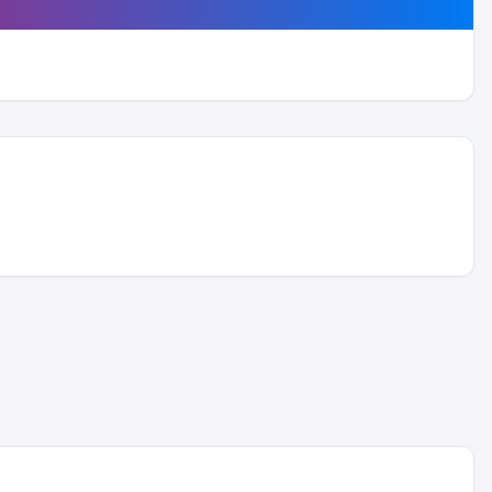
Yayıncıları Mutlu Eden Haber
Tüm iPhone Telefonların
Nvidia’dan Geldi
Teknik Servis Ücretleri