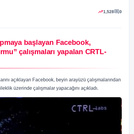
trending_up
comment
1,528
0
 yapmaya başlayan Facebook,
tformu” çalışmaları yapalan CRTL-
arını açıklayan Facebook, beyin arayüzü çalışmalarından
bileklik üzerinde çalışmalar yapacağını açıkladı.