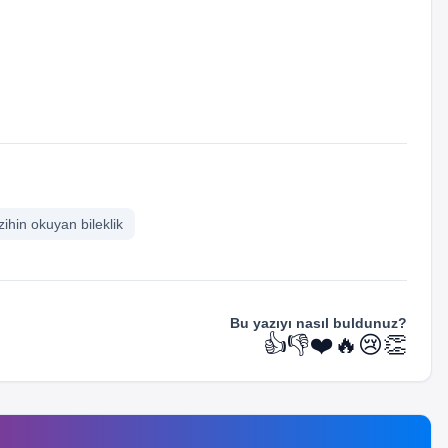
zihin okuyan bileklik
Bu yazıyı nasıl buldunuz?
👍
👎
❤️
🔥
😢
👏
computer
computer
Teknoloji
Teknoloji