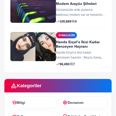
Modem Arayüz Şifreleri
Günümüzde artık yüzlerce
kablosuz modem var ve hepsinin
arayüz şifleri ve arayüzü farklı
trending_up
comment
100,889
4
merak ettiğiniz...
star
MAGAZIN
Hande Erçel’e İkizi Kadar
Benzeyen Hayranı
Hande Erçel’e ikizi kadar
benzeyen hayranı ; Beyza Saraç.
Son zamanlarda Hande Erçel’e
trending_up
comment
98,490
7
benzerliğiyle gündeme...
category
Kategoriler
school
memory
Bilgi
Donanım