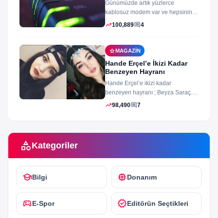
Günümüzde artık yüzlerce
kablosuz modem var ve hepsinin
arayüz şifleri ve arayüzü farklı
trending_up
comment
100,889
4
merak ettiğiniz...
star
MAGAZIN
Hande Erçel’e İkizi Kadar
Benzeyen Hayranı
Hande Erçel’e ikizi kadar
benzeyen hayranı ; Beyza Saraç.
Son zamanlarda Hande Erçel’e
trending_up
comment
98,490
7
benzerliğiyle gündeme...
category
Kategoriler
school
memory
Bilgi
Donanım
sports_esports
verified
E-Spor
Editörün Seçtikleri