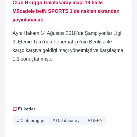
Club Brugge-Galatasaray maçı 19:55’te
Mücadele beIN SPORTS 1’de naklen ekrandan
yayınlanacak
Aynı Hakem 14 Ağustos 2018’de Şampiyonlar Ligi
3. Eleme Turu’nda Fenerbahçe’nin Benfica ile
karşo karşıya geldiği maçı yönetmişti ve karşılaşma
1-1 sonuçlanmıştı.
label
Etiketler
tag
Club brugge
tag
Galatasaray
tag
UEFA