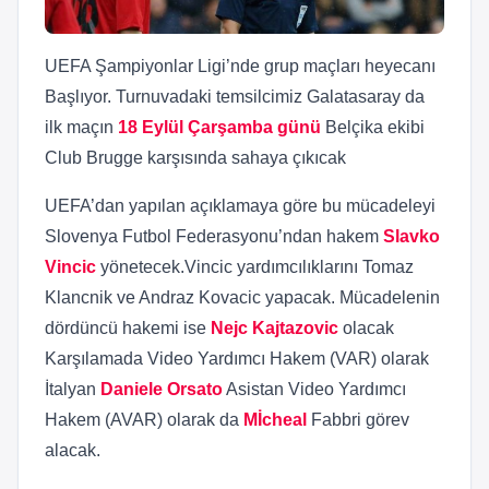
UEFA Şampiyonlar Ligi’nde grup maçları heyecanı
Başlıyor. Turnuvadaki temsilcimiz Galatasaray da
ilk maçın
18 Eylül Çarşamba günü
Belçika ekibi
Club Brugge karşısında sahaya çıkıcak
UEFA’dan yapılan açıklamaya göre bu mücadeleyi
Slovenya Futbol Federasyonu’ndan hakem
Slavko
Vincic
yönetecek.Vincic yardımcılıklarını Tomaz
Klancnik ve Andraz Kovacic yapacak. Mücadelenin
dördüncü hakemi ise
Nejc Kajtazovic
olacak
Karşılamada Video Yardımcı Hakem (VAR) olarak
İtalyan
Daniele Orsato
Asistan Video Yardımcı
Hakem (AVAR) olarak da
Mİcheal
Fabbri görev
alacak.