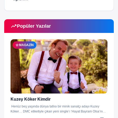
trending_up
Popüler Yazılar
star
MAGAZIN
Kuzey Köker Kimdir
Henüz beş yaşında dünya tatlısı bir minik sanatçı adayı Kuzey
Köker… DMC etiketiyle çıkan yeni single’ı ‘Hayat Bayram Olsa’nın
klibini...