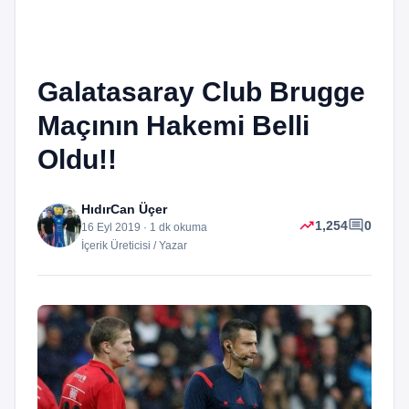
Galatasaray Club Brugge
Maçının Hakemi Belli
Oldu!!
HıdırCan Üçer
trending_up
comment
1,254
0
16 Eyl 2019 · 1 dk okuma
İçerik Üreticisi / Yazar