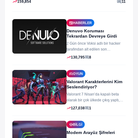
trending_up
comment
159,854
11
newspaper
HABERLER
Denuvo Koruması
Tekrardan Devreye Girdi
2 Gün önce Voksi adlı bir hacker
tarafından alt edilen son
dönemlerin yıkılmaz korsan
trending_up
comment
130,795
8
koruması...
sports_esports
OYUN
Valorant Karakterlerini Kim
Seslendiriyor?
Valorant 7 Nisan’da kapalı beta
olarak bir çok ülkede çıkış yaptı,
oyun izleyenler ve oynayanlar...
trending_up
comment
127,038
1
school
BILGI
Modem Arayüz Şifreleri