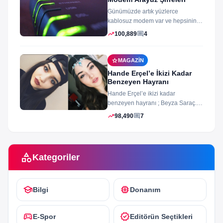
Günümüzde artık yüzlerce
kablosuz modem var ve hepsinin
arayüz şifleri ve arayüzü farklı
trending_up
comment
100,889
4
merak ettiğiniz...
star
MAGAZIN
Hande Erçel’e İkizi Kadar
Benzeyen Hayranı
Hande Erçel’e ikizi kadar
benzeyen hayranı ; Beyza Saraç.
Son zamanlarda Hande Erçel’e
trending_up
comment
98,490
7
benzerliğiyle gündeme...
category
Kategoriler
school
memory
Bilgi
Donanım
sports_esports
verified
E-Spor
Editörün Seçtikleri