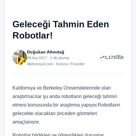
Geleceği Tahmin Eden
Robotlar!
Doğukan Altındağ
trending_up
comment
1,173
0
09 Ara 2017 · 2 dk okuma
Websosyal.com - Kurucu / Founder
Kaliforniya ve Berkeley Üniversitelerinde olan
araştırmacılar şu anda robotların geleceği tahmin
etmesi konusunda bir araştırma yapıyor.Robotların
gelecekte olacakları önceden görmeleri
amaçlanıyor.
Robotlar bildikleri ve öğrendikleri durumlar