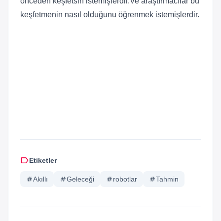
önceden keşfetsin istemişlerdir.Ve araştırmacılar bu
keşfetmenin nasıl olduğunu öğrenmek istemişlerdir.
label
Etiketler
tag
Akıllı
tag
Geleceği
tag
robotlar
tag
Tahmin