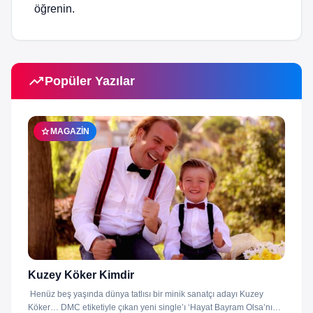
öğrenin.
trending_up
Popüler Yazılar
star
MAGAZIN
Kuzey Köker Kimdir
Henüz beş yaşında dünya tatlısı bir minik sanatçı adayı Kuzey
Köker… DMC etiketiyle çıkan yeni single’ı ‘Hayat Bayram Olsa’nın