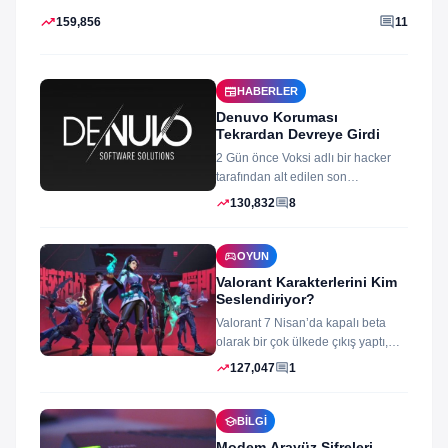
klibini...
trending_up
comment
159,856
11
newspaper
HABERLER
Denuvo Koruması
Tekrardan Devreye Girdi
2 Gün önce Voksi adlı bir hacker
tarafından alt edilen son
dönemlerin yıkılmaz korsan
trending_up
comment
130,832
8
koruması...
sports_esports
OYUN
Valorant Karakterlerini Kim
Seslendiriyor?
Valorant 7 Nisan’da kapalı beta
olarak bir çok ülkede çıkış yaptı,
oyun izleyenler ve oynayanlar...
trending_up
comment
127,047
1
school
BILGI
Modem Arayüz Şifreleri