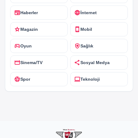
newspaper
language
Haberler
İnternet
star
smartphone
Magazin
Mobil
sports_esports
health_and_safety
Oyun
Sağlık
movie
share
Sinema/TV
Sosyal Medya
sports_soccer
computer
Spor
Teknoloji