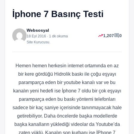
İphone 7 Basınç Testi
Websosyal
trending_up
comment
1,207
0
18 Eyl 2016 · 1 dk okuma
Site Kurucusu.
Hemen hemen herkesin internet ortamında en az
bir kere gördüğü Hidrolik baskı ile çoğu eşyayı
paramparça eden bir youtube kanalı var ve bu
kanalın yeni hedefi ise İphone 7 oldu bir çok eşyayı
paramparça eden bu baskı yöntemi telefonları
sadece bir kaç saniye içerisinde tanınmayacak hale
getirebiliyor. Daha öncelerde başka modellerde
başka kanalların yüklediği videolar da Youtube’da
zaten yüklü. Kanalın son kurbanı ise İPhone 7