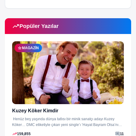
trending_up
Popüler Yazılar
star
MAGAZIN
Kuzey Köker Kimdir
Henüz beş yaşında dünya tatlısı bir minik sanatçı adayı Kuzey
Köker… DMC etiketiyle çıkan yeni single’ı ‘Hayat Bayram Olsa’nın
klibini...
trending_up
comment
159,855
11