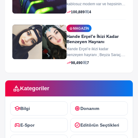
kablosuz modem var ve hepsinin
arayüz şifleri ve arayüzü farklı
trending_up
comment
100,889
4
merak ettiğiniz...
star
MAGAZIN
Hande Erçel’e İkizi Kadar
Benzeyen Hayranı
Hande Erçel’e ikizi kadar
benzeyen hayranı ; Beyza Saraç.
Son zamanlarda Hande Erçel’e
trending_up
comment
98,490
7
benzerliğiyle gündeme...
category
Kategoriler
school
memory
Bilgi
Donanım
sports_esports
verified
E-Spor
Editörün Seçtikleri