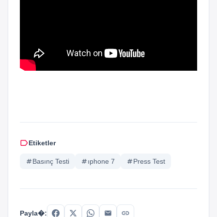
label
Etiketler
tag
Basınç Testi
tag
ıphone 7
tag
Press Test
link
Payla�: