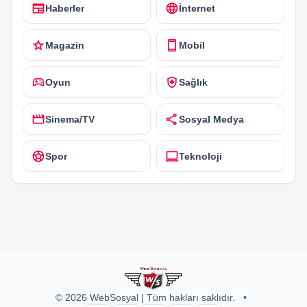
newspaper
language
Haberler
İnternet
star
smartphone
Magazin
Mobil
sports_esports
health_and_safety
Oyun
Sağlık
movie
share
Sinema/TV
Sosyal Medya
sports_soccer
computer
Spor
Teknoloji
© 2026 WebSosyal | Tüm hakları saklıdır.
•