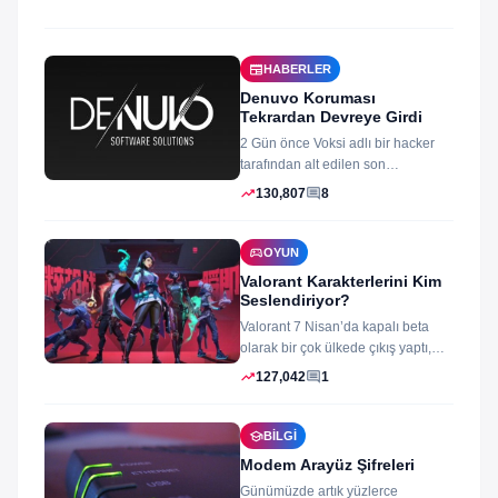
newspaper
HABERLER
Denuvo Koruması
Tekrardan Devreye Girdi
2 Gün önce Voksi adlı bir hacker
tarafından alt edilen son
dönemlerin yıkılmaz korsan
trending_up
comment
130,807
8
koruması...
sports_esports
OYUN
Valorant Karakterlerini Kim
Seslendiriyor?
Valorant 7 Nisan’da kapalı beta
olarak bir çok ülkede çıkış yaptı,
oyun izleyenler ve oynayanlar...
trending_up
comment
127,042
1
school
BILGI
Modem Arayüz Şifreleri
Günümüzde artık yüzlerce