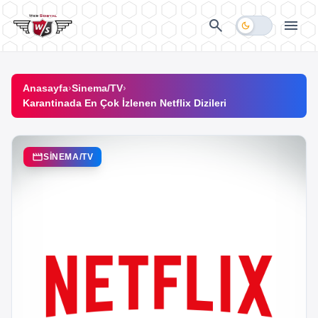
İçeriğe geç
search
menu
dark_mode
Anasayfa
›
Sinema/TV
›
Karantinada En Çok İzlenen Netflix Dizileri
movie
SINEMA/TV