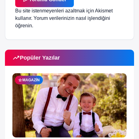
Bu site istenmeyenleri azaltmak için Akismet
kullanır.
Yorum verilerinizin nasıl işlendiğini
öğrenin.
trending_up
Popüler Yazılar
star
MAGAZIN