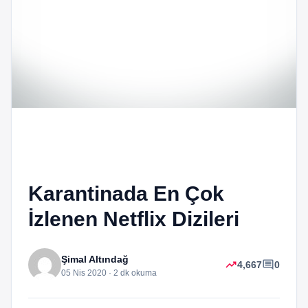
Karantinada En Çok
İzlenen Netflix Dizileri
Şimal Altındağ
trending_up
comment
4,667
0
05 Nis 2020 · 2 dk okuma