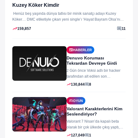
Kuzey Köker Kimdir
Henüz beş yaşında dünya tatlısı bir minik sanatçı adayı Kuzey
Köker… DMC etiketiyle çıkan yeni single’ı ‘Hayat Bayram Olsa’nın
klibini...
trending_up
comment
159,857
11
newspaper
HABERLER
Denuvo Koruması
Tekrardan Devreye Girdi
2 Gün önce Voksi adlı bir hacker
tarafından alt edilen son
dönemlerin yıkılmaz korsan
trending_up
comment
130,844
8
koruması...
sports_esports
OYUN
Valorant Karakterlerini Kim
Seslendiriyor?
Valorant 7 Nisan’da kapalı beta
olarak bir çok ülkede çıkış yaptı,
oyun izleyenler ve oynayanlar...
trending_up
comment
127,049
1