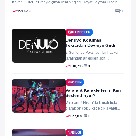
Köker… DMC etiketiyle çıkan yeni single’ı ‘Hayat Bayram Olsa’nın
klibini...
trending_up
comment
159,848
11
newspaper
HABERLER
Denuvo Koruması
Tekrardan Devreye Girdi
2 Gün önce Voksi adlı bir hacker
tarafından alt edilen son
dönemlerin yıkılmaz korsan
trending_up
comment
130,712
8
koruması...
sports_esports
OYUN
Valorant Karakterlerini Kim
Seslendiriyor?
Valorant 7 Nisan’da kapalı beta
olarak bir çok ülkede çıkış yaptı,
oyun izleyenler ve oynayanlar...
trending_up
comment
127,026
1
school
BILGI