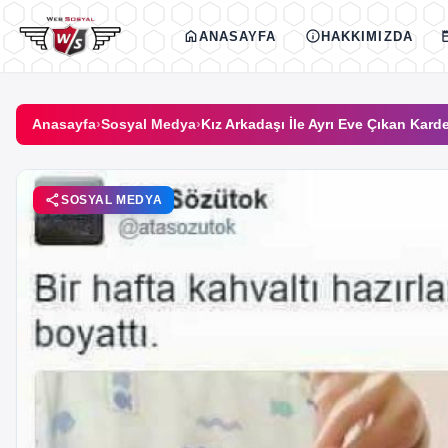
İçeriğe geç
home
info
new
ANASAYFA
HAKKIMIZDA
Anasayfa
›
Sosyal Medya
›
Kız Arkadaşı İle Ayrı Eve Çıkan Kar
share
SOSYAL MEDYA