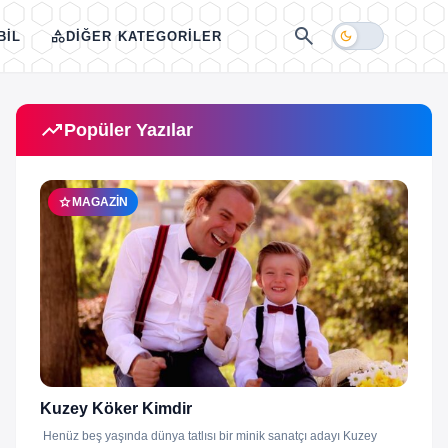
search
category
dark_mode
BIL
DIĞER KATEGORILER
trending_up
Popüler Yazılar
star
MAGAZIN
Kuzey Köker Kimdir
Henüz beş yaşında dünya tatlısı bir minik sanatçı adayı Kuzey