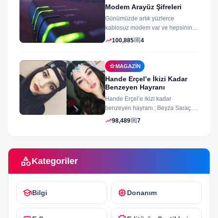
Modem Arayüz Şifreleri
Günümüzde artık yüzlerce
kablosuz modem var ve hepsinin
arayüz şifleri ve arayüzü farklı
trending_up
comment
100,885
4
merak ettiğiniz...
star
MAGAZIN
Hande Erçel’e İkizi Kadar
Benzeyen Hayranı
Hande Erçel’e ikizi kadar
benzeyen hayranı ; Beyza Saraç.
Son zamanlarda Hande Erçel’e
trending_up
comment
98,489
7
benzerliğiyle gündeme...
category
Kategoriler
school
memory
Bilgi
Donanım