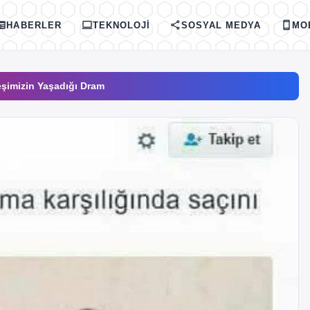
spaper
computer
share
smartphone
HABERLER
TEKNOLOJI
SOSYAL MEDYA
MO
deşimizin Yaşadığı Dram