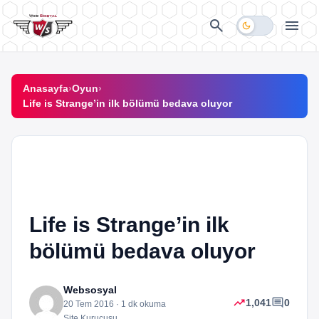
İçeriğe geç
search
menu
dark_mode
Anasayfa
›
Oyun
›
Life is Strange’in ilk bölümü bedava oluyor
sports_esports
OYUN
Life is Strange’in ilk
bölümü bedava oluyor
Websosyal
trending_up
comment
1,041
0
20 Tem 2016 · 1 dk okuma
Site Kurucusu.