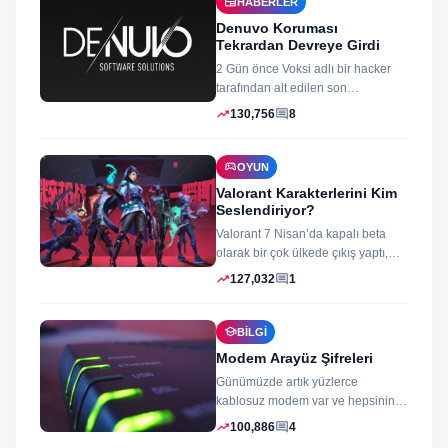
newspaper
HABERLER
Denuvo Koruması
Tekrardan Devreye Girdi
2 Gün önce Voksi adlı bir hacker
tarafından alt edilen son
dönemlerin yıkılmaz korsan
trending_up
comment
130,756
8
koruması...
sports_esports
OYUN
Valorant Karakterlerini Kim
Seslendiriyor?
Valorant 7 Nisan’da kapalı beta
olarak bir çok ülkede çıkış yaptı,
oyun izleyenler ve oynayanlar...
trending_up
comment
127,032
1
school
BILGI
Modem Arayüz Şifreleri
Günümüzde artık yüzlerce
kablosuz modem var ve hepsinin
arayüz şifleri ve arayüzü farklı
trending_up
comment
100,886
4
merak ettiğiniz...