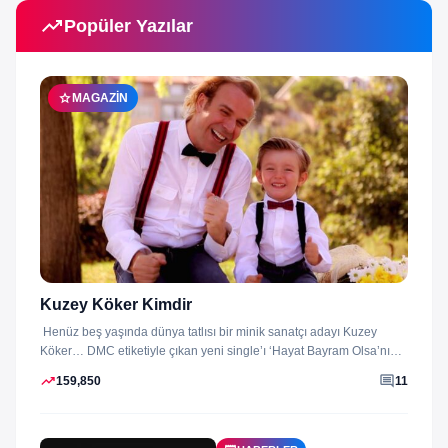
trending_up
Popüler Yazılar
star
MAGAZIN
Kuzey Köker Kimdir
Henüz beş yaşında dünya tatlısı bir minik sanatçı adayı Kuzey
Köker… DMC etiketiyle çıkan yeni single’ı ‘Hayat Bayram Olsa’nın
klibini...
trending_up
comment
159,850
11