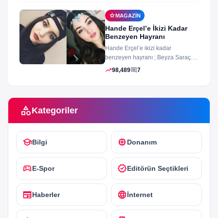
star
MAGAZIN
Hande Erçel’e İkizi Kadar
Benzeyen Hayranı
Hande Erçel’e ikizi kadar
benzeyen hayranı ; Beyza Saraç.
Son zamanlarda Hande Erçel’e
trending_up
comment
98,489
7
benzerliğiyle gündeme...
category
Kategoriler
school
memory
Bilgi
Donanım
sports_esports
verified
E-Spor
Editörün Seçtikleri
newspaper
language
Haberler
İnternet