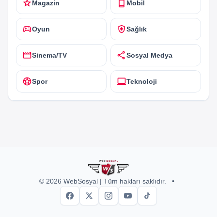
star
smartphone
Magazin
Mobil
sports_esports
health_and_safety
Oyun
Sağlık
movie
share
Sinema/TV
Sosyal Medya
sports_soccer
computer
Spor
Teknoloji
© 2026 WebSosyal | Tüm hakları saklıdır.
•