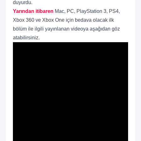
duyurdu.
Yarından itibaren
Mac, PC, PlayStation 3, PS4,
Xbox 360 ve Xbox One için bedava olacak ilk
bölüm ile ilgili yayınlanan videoya aşağıdan göz
atabilirsiniz.