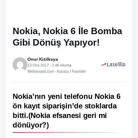
Nokia, Nokia 6 İle Bomba
Gibi Dönüş Yapıyor!
Onur Kizilkaya
trending_up
comment
1,816
0
13 Oca 2017 · 1 dk okuma
Websosyal.com - Kurucu / Founder
Nokia’nın yeni telefonu Nokia 6
ön kayıt siparişin’de stoklarda
bitti.(Nokia efsanesi geri mi
dönüyor?)