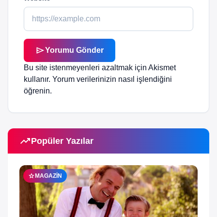
send
Yorumu Gönder
Bu site istenmeyenleri azaltmak için Akismet
kullanır.
Yorum verilerinizin nasıl işlendiğini
öğrenin.
trending_up
Popüler Yazılar
star
MAGAZIN