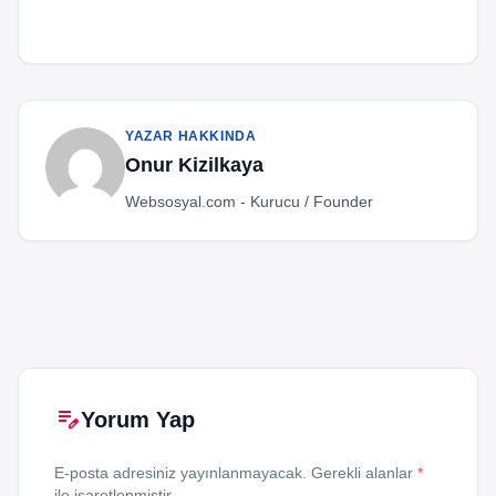
Play Store’a Karanlık Mod Özelliği Geliyor
YAZAR HAKKINDA
Onur Kizilkaya
Websosyal.com - Kurucu / Founder
edit_note
Yorum Yap
E-posta adresiniz yayınlanmayacak. Gerekli alanlar
*
ile işaretlenmiştir.