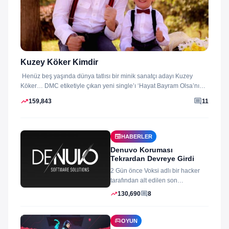
Kuzey Köker Kimdir
Henüz beş yaşında dünya tatlısı bir minik sanatçı adayı Kuzey
Köker… DMC etiketiyle çıkan yeni single’ı ‘Hayat Bayram Olsa’nın
klibini...
trending_up
comment
159,843
11
newspaper
HABERLER
Denuvo Koruması
Tekrardan Devreye Girdi
2 Gün önce Voksi adlı bir hacker
tarafından alt edilen son
dönemlerin yıkılmaz korsan
trending_up
comment
130,690
8
koruması...
sports_esports
OYUN