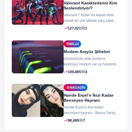
Valorant Karakterlerini Kim
Seslendiriyor?
Valorant 7 Nisan’da kapalı beta
olarak bir çok ülkede çıkış yaptı,
oyun izleyenler ve oynayanlar...
trending_up
comment
127,021
1
school
BILGI
Modem Arayüz Şifreleri
Günümüzde artık yüzlerce
kablosuz modem var ve hepsinin
arayüz şifleri ve arayüzü farklı
trending_up
comment
100,885
4
merak ettiğiniz...
star
MAGAZIN
Hande Erçel’e İkizi Kadar
Benzeyen Hayranı
Hande Erçel’e ikizi kadar
benzeyen hayranı ; Beyza Saraç.
Son zamanlarda Hande Erçel’e
trending_up
comment
98,489
7
benzerliğiyle gündeme...