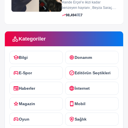
Hande Erçel’e ikizi kadar
benzeyen hayranı ; Beyza Saraç.
Son zamanlarda Hande Erçel’e
trending_up
comment
98,494
7
benzerliğiyle gündeme...
category
Kategoriler
school
memory
Bilgi
Donanım
sports_esports
verified
E-Spor
Editörün Seçtikleri
newspaper
language
Haberler
İnternet
star
smartphone
Magazin
Mobil
sports_esports
health_and_safety
Oyun
Sağlık