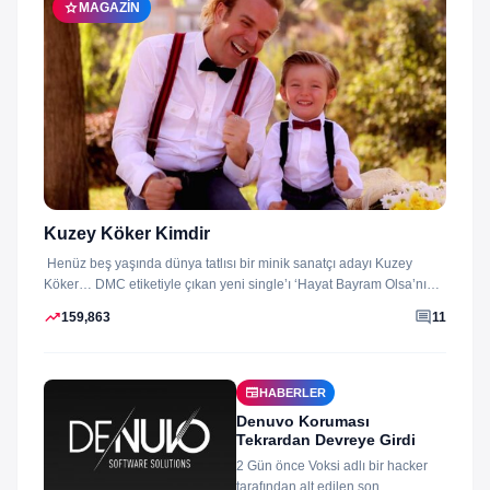
star
MAGAZIN
Kuzey Köker Kimdir
Henüz beş yaşında dünya tatlısı bir minik sanatçı adayı Kuzey
Köker… DMC etiketiyle çıkan yeni single’ı ‘Hayat Bayram Olsa’nın
klibini...
trending_up
comment
159,863
11
newspaper
HABERLER
Denuvo Koruması
Tekrardan Devreye Girdi
2 Gün önce Voksi adlı bir hacker
tarafından alt edilen son