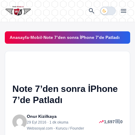
İçeriğe geç
search
menu
dark_mode
Anasayfa
›
Mobil
›
Note 7’den sonra İPhone 7’de Patladı
smartphone
MOBIL
Note 7’den sonra İPhone
7’de Patladı
Onur Kizilkaya
trending_up
comment
1,697
0
29 Eyl 2016 · 1 dk okuma
Websosyal.com - Kurucu / Founder