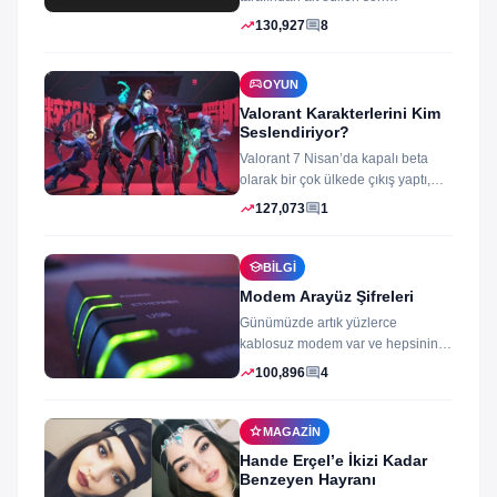
dönemlerin yıkılmaz korsan
trending_up
comment
130,927
8
koruması...
sports_esports
OYUN
Valorant Karakterlerini Kim
Seslendiriyor?
Valorant 7 Nisan’da kapalı beta
olarak bir çok ülkede çıkış yaptı,
oyun izleyenler ve oynayanlar...
trending_up
comment
127,073
1
school
BILGI
Modem Arayüz Şifreleri
Günümüzde artık yüzlerce
kablosuz modem var ve hepsinin
arayüz şifleri ve arayüzü farklı
trending_up
comment
100,896
4
merak ettiğiniz...
star
MAGAZIN
Hande Erçel’e İkizi Kadar
Benzeyen Hayranı