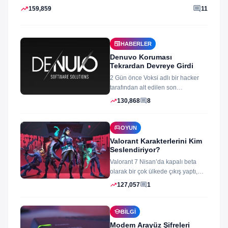
klibini...
trending_up
comment
159,859
11
newspaper
HABERLER
Denuvo Koruması
Tekrardan Devreye Girdi
2 Gün önce Voksi adlı bir hacker
tarafından alt edilen son
dönemlerin yıkılmaz korsan
trending_up
comment
130,868
8
koruması...
sports_esports
OYUN
Valorant Karakterlerini Kim
Seslendiriyor?
Valorant 7 Nisan’da kapalı beta
olarak bir çok ülkede çıkış yaptı,
oyun izleyenler ve oynayanlar...
trending_up
comment
127,057
1
school
BILGI
Modem Arayüz Şifreleri