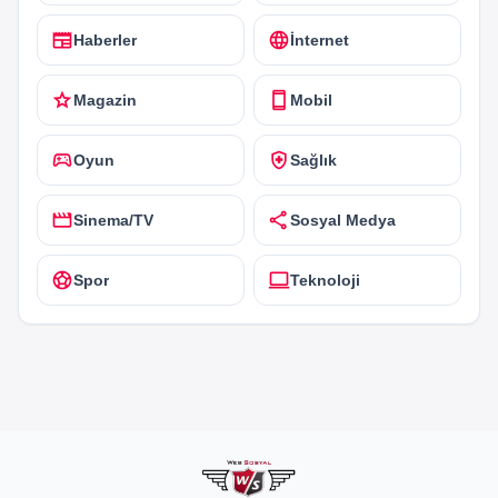
newspaper
language
Haberler
İnternet
star
smartphone
Magazin
Mobil
sports_esports
health_and_safety
Oyun
Sağlık
movie
share
Sinema/TV
Sosyal Medya
sports_soccer
computer
Spor
Teknoloji