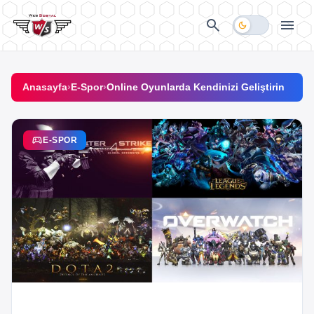
İçeriğe geç
search
menu
dark_mode
Anasayfa
›
E-Spor
›
Online Oyunlarda Kendinizi Geliştirin
sports_esports
E-SPOR