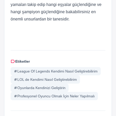
yamaları takip edip hangi eşyalar güçlendiğine ve
hangi şampiyon güçlendiğine bakabilirsiniz en
önemli unsurlardan bir tanesidir.
label
Etiketler
tag
League Of Legends Kendimi Nasıl Geliştirebilirim
tag
LOL de Kendimi Nasıl Geliştirebilirim
tag
Oyunlarda Kendinizi Geliştirin
tag
Profesyonel Oyuncu Olmak İçin Neler Yapılmalı