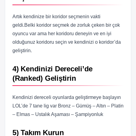
Artık kendinize bir koridor seçmenin vakti
geldi.Belki koridor seçmek de zorluk çeken bir çok
oyuncu var ama her koridoru deneyin ve en iyi
olduğunuz koridoru seçin ve kendinizi o koridor’da
geliştirin.
4) Kendinizi Dereceli’de
(Ranked) Geliştirin
Kendinizi dereceli oyunlarda geliştirmeye başlayın
LOL’de 7 tane lig var Bronz – Gümüş – Altın – Platin
– Elmas – Ustalık Aşaması – Şampiyonluk
5) Takım Kurun