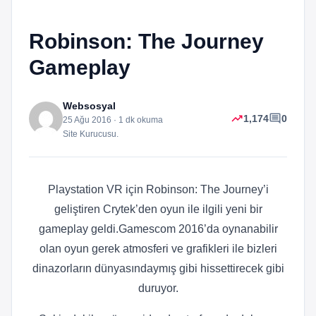
Robinson: The Journey
Gameplay
Websosyal
trending_up
comment
1,174
0
25 Ağu 2016 · 1 dk okuma
Site Kurucusu.
Playstation VR için Robinson: The Journey’i
geliştiren Crytek’den oyun ile ilgili yeni bir
gameplay geldi.Gamescom 2016’da oynanabilir
olan oyun gerek atmosferi ve grafikleri ile bizleri
dinazorların dünyasındaymış gibi hissettirecek gibi
duruyor.