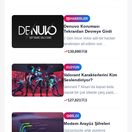
newspaper
HABERLER
Denuvo Koruması
Tekrardan Devreye Girdi
2 Gün önce Voksi adlı bir hacker
tarafından alt edilen son
dönemlerin yıkılmaz korsan
trending_up
comment
130,690
8
koruması...
sports_esports
OYUN
Valorant Karakterlerini Kim
Seslendiriyor?
Valorant 7 Nisan’da kapalı beta
olarak bir çok ülkede çıkış yaptı,
oyun izleyenler ve oynayanlar...
trending_up
comment
127,021
1
school
BILGI
Modem Arayüz Şifreleri
Günümüzde artık yüzlerce