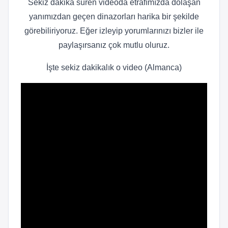
Sekiz dakika süren videoda etrafımızda dolaşan
yanımızdan geçen dinazorları harika bir şekilde
görebiliriyoruz. Eğer izleyip yorumlarınızı bizler ile
paylaşırsanız çok mutlu oluruz.
İşte sekiz dakikalık o video (Almanca)