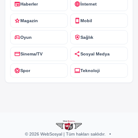
newspaper
language
Haberler
İnternet
star
smartphone
Magazin
Mobil
sports_esports
health_and_safety
Oyun
Sağlık
movie
share
Sinema/TV
Sosyal Medya
sports_soccer
computer
Spor
Teknoloji
© 2026 WebSosyal | Tüm hakları saklıdır.
•