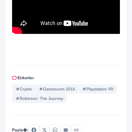
label
Etiketler
tag
Crytek
tag
Gamescom 2016
tag
Playstation VR
tag
Robinson: The Journey
link
Payla�: