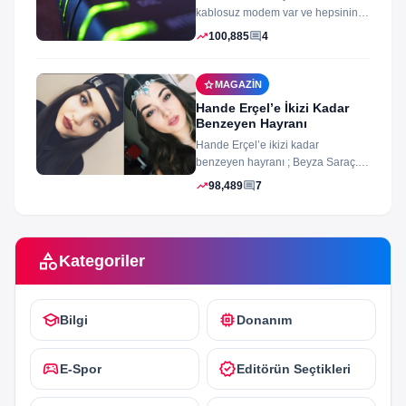
kablosuz modem var ve hepsinin
arayüz şifleri ve arayüzü farklı
trending_up
comment
100,885
4
merak ettiğiniz...
star
MAGAZIN
Hande Erçel’e İkizi Kadar
Benzeyen Hayranı
Hande Erçel’e ikizi kadar
benzeyen hayranı ; Beyza Saraç.
Son zamanlarda Hande Erçel’e
trending_up
comment
98,489
7
benzerliğiyle gündeme...
category
Kategoriler
school
memory
Bilgi
Donanım
sports_esports
verified
E-Spor
Editörün Seçtikleri