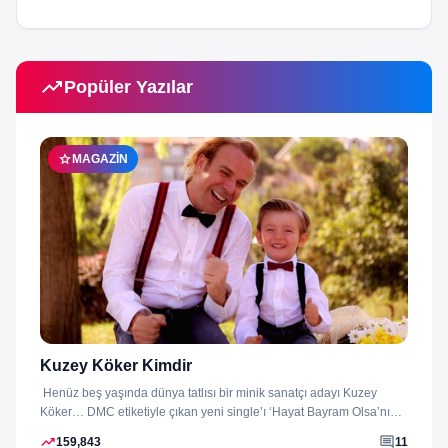
trending_up
Popüler Yazılar
star
MAGAZIN
Kuzey Köker Kimdir
Henüz beş yaşında dünya tatlısı bir minik sanatçı adayı Kuzey
Köker… DMC etiketiyle çıkan yeni single’ı ‘Hayat Bayram Olsa’nın
klibini...
trending_up
comment
159,843
11