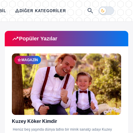
search
category
dark_mode
BIL
DIĞER KATEGORILER
trending_up
Popüler Yazılar
star
MAGAZIN
Kuzey Köker Kimdir
Henüz beş yaşında dünya tatlısı bir minik sanatçı adayı Kuzey