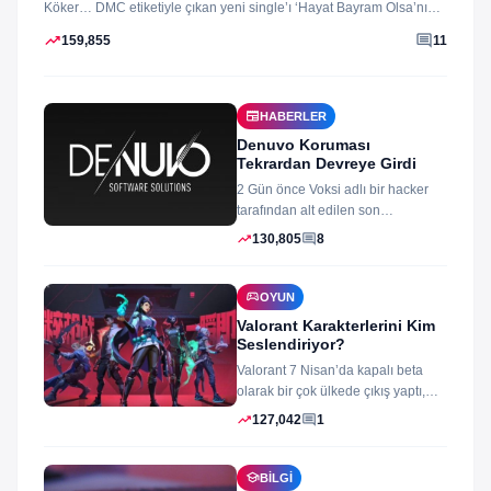
Köker… DMC etiketiyle çıkan yeni single’ı ‘Hayat Bayram Olsa’nın
klibini...
trending_up
comment
159,855
11
newspaper
HABERLER
Denuvo Koruması
Tekrardan Devreye Girdi
2 Gün önce Voksi adlı bir hacker
tarafından alt edilen son
dönemlerin yıkılmaz korsan
trending_up
comment
130,805
8
koruması...
sports_esports
OYUN
Valorant Karakterlerini Kim
Seslendiriyor?
Valorant 7 Nisan’da kapalı beta
olarak bir çok ülkede çıkış yaptı,
oyun izleyenler ve oynayanlar...
trending_up
comment
127,042
1
school
BILGI