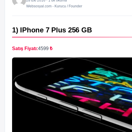
28 Eki 2016 · 1 dk okuma
Websosyal.com - Kurucu / Founder
1) IPhone 7 Plus 256 GB
Satış Fiyatı:
4599
₺