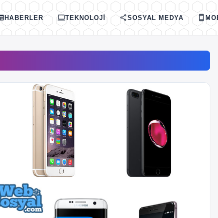
spaper
computer
share
smartphone
HABERLER
TEKNOLOJI
SOSYAL MEDYA
MO