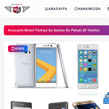
İçeriğe geç
home
info
new
ANASAYFA
HAKKIMIZDA
Anasayfa
›
Mobil
›
Türkiye’de Satılan En Pahalı 20 Telefon
smartphone
MOBIL