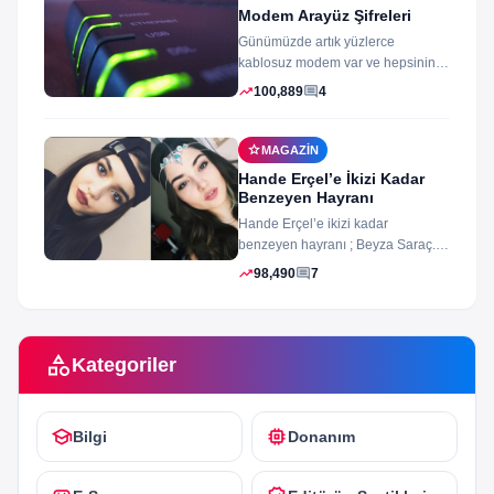
Modem Arayüz Şifreleri
Günümüzde artık yüzlerce
kablosuz modem var ve hepsinin
arayüz şifleri ve arayüzü farklı
trending_up
comment
100,889
4
merak ettiğiniz...
star
MAGAZIN
Hande Erçel’e İkizi Kadar
Benzeyen Hayranı
Hande Erçel’e ikizi kadar
benzeyen hayranı ; Beyza Saraç.
Son zamanlarda Hande Erçel’e
trending_up
comment
98,490
7
benzerliğiyle gündeme...
category
Kategoriler
school
memory
Bilgi
Donanım