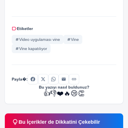
label
Etiketler
tag
Video uygulaması vine
tag
Vine
tag
Vine kapatılıyor
link
Payla�:
Bu yazıyı nasıl buldunuz?
👍
👎
❤️
🔥
😢
👏
lightbulb
share
Bu İçerikler de Dikkatini Çekebilir
Sosyal Medya
OnlyFans Kapatılsın: Sosyal Medyada Yükselen Kampanya