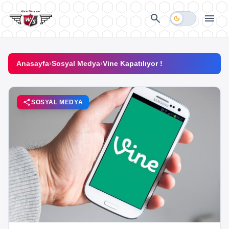
İçeriğe geç
search
menu
dark_mode
Anasayfa
›
Sosyal Medya
›
Vine Kapatılıyor !
share
SOSYAL MEDYA