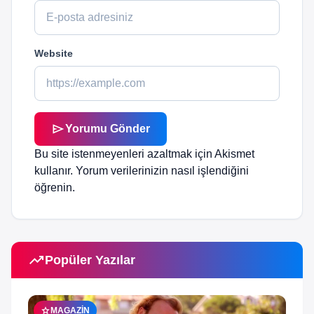
Website
send
Yorumu Gönder
Bu site istenmeyenleri azaltmak için Akismet
kullanır.
Yorum verilerinizin nasıl işlendiğini
öğrenin.
trending_up
Popüler Yazılar
star
MAGAZIN