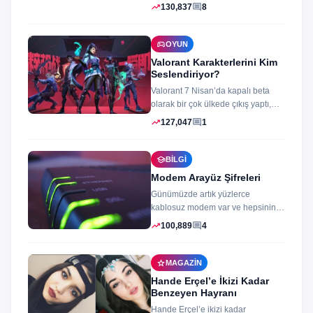
dönemlerin yıkılmaz korsan
trending_up
comment
130,837
8
koruması...
sports_esports
OYUN
Valorant Karakterlerini Kim
Seslendiriyor?
Valorant 7 Nisan’da kapalı beta
olarak bir çok ülkede çıkış yaptı,
oyun izleyenler ve oynayanlar...
trending_up
comment
127,047
1
school
BILGI
Modem Arayüz Şifreleri
Günümüzde artık yüzlerce
kablosuz modem var ve hepsinin
arayüz şifleri ve arayüzü farklı
trending_up
comment
100,889
4
merak ettiğiniz...
star
MAGAZIN
Hande Erçel’e İkizi Kadar
Benzeyen Hayranı
Hande Erçel’e ikizi kadar