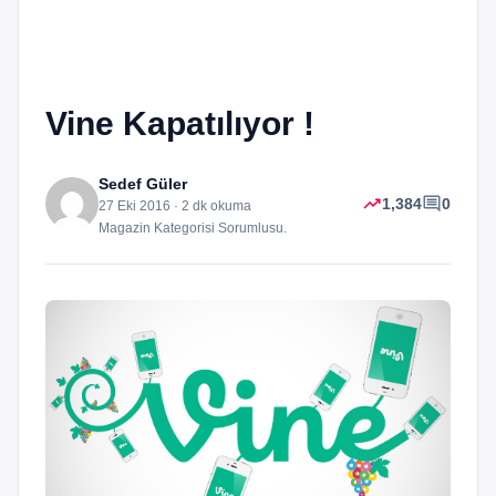
Vine Kapatılıyor !
Sedef Güler
trending_up
comment
1,384
0
27 Eki 2016 · 2 dk okuma
Magazin Kategorisi Sorumlusu.