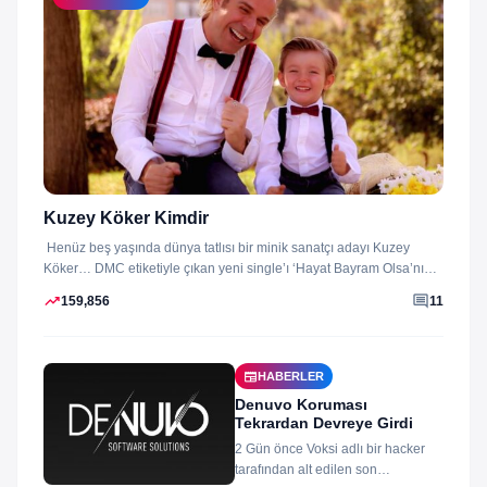
Kuzey Köker Kimdir
Henüz beş yaşında dünya tatlısı bir minik sanatçı adayı Kuzey
Köker… DMC etiketiyle çıkan yeni single’ı ‘Hayat Bayram Olsa’nın
klibini...
trending_up
comment
159,856
11
newspaper
HABERLER
Denuvo Koruması
Tekrardan Devreye Girdi
2 Gün önce Voksi adlı bir hacker
tarafından alt edilen son