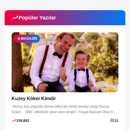
trending_up
Popüler Yazılar
star
MAGAZIN
Kuzey Köker Kimdir
Henüz beş yaşında dünya tatlısı bir minik sanatçı adayı Kuzey
Köker… DMC etiketiyle çıkan yeni single’ı ‘Hayat Bayram Olsa’nın
klibini...
trending_up
comment
159,862
11