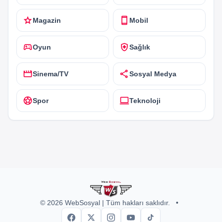
star
smartphone
Magazin
Mobil
sports_esports
health_and_safety
Oyun
Sağlık
movie
share
Sinema/TV
Sosyal Medya
sports_soccer
computer
Spor
Teknoloji
© 2026 WebSosyal | Tüm hakları saklıdır.
•