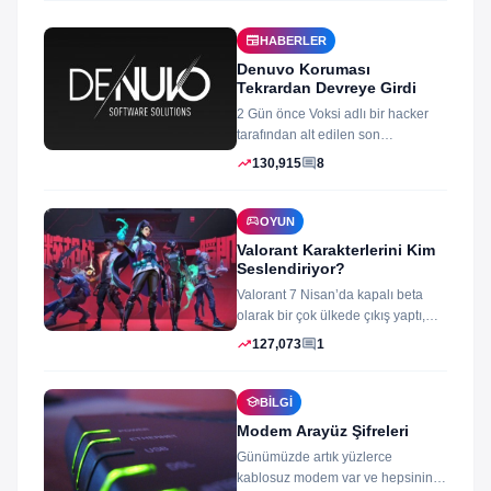
newspaper
HABERLER
Denuvo Koruması
Tekrardan Devreye Girdi
2 Gün önce Voksi adlı bir hacker
tarafından alt edilen son
dönemlerin yıkılmaz korsan
trending_up
comment
130,915
8
koruması...
sports_esports
OYUN
Valorant Karakterlerini Kim
Seslendiriyor?
Valorant 7 Nisan’da kapalı beta
olarak bir çok ülkede çıkış yaptı,
oyun izleyenler ve oynayanlar...
trending_up
comment
127,073
1
school
BILGI
Modem Arayüz Şifreleri
Günümüzde artık yüzlerce
kablosuz modem var ve hepsinin