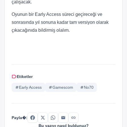
çalışacak.
Oyunun bir Early Access süreci geçireceği ve
sonrasında yıl sonuna kadar tam versiyon olarak
çıkacağınıda bildirmiş olalım.
label
Etiketler
tag
Early Access
tag
Gamescom
tag
No70
link
Payla�:
Bu yazıyı nasıl buldunuz?