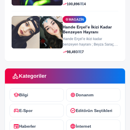
arayüz şifleri ve arayüzü farklı
trending_up
comment
100,896
4
merak ettiğiniz...
star
MAGAZIN
Hande Erçel’e İkizi Kadar
Benzeyen Hayranı
Hande Erçel’e ikizi kadar
benzeyen hayranı ; Beyza Saraç.
Son zamanlarda Hande Erçel’e
trending_up
comment
98,493
7
benzerliğiyle gündeme...
category
Kategoriler
school
memory
Bilgi
Donanım
sports_esports
verified
E-Spor
Editörün Seçtikleri
newspaper
language
Haberler
İnternet