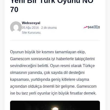
Yeni Bir Türk Oyunu NO
70
Websosyal
trending_up
comment
944
0
05 Ağu 2016 · 2 dk okuma
Site Kurucusu.
Oyunun büyük bir kısmını tamamlayan ekip,
Gamescom sonrasında iyi haberlerle takipçilerini
sevindireceğini belirtti. Oyun resmi olarak Türkçe
olmasının yanında, çok sayıda dil desteğini
kapsaması, yurtdışında geniş kitlelere ulaşma
açısından oldukça önemli bir gelişme. Gamescom
ise bu tarz yerli oyunlar için büyük fırsatlar demek.