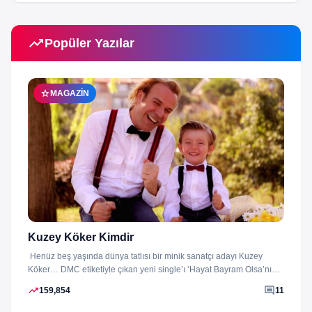
trending_up
Popüler Yazılar
star
MAGAZIN
Kuzey Köker Kimdir
Henüz beş yaşında dünya tatlısı bir minik sanatçı adayı Kuzey
Köker… DMC etiketiyle çıkan yeni single’ı ‘Hayat Bayram Olsa’nın
klibini...
trending_up
comment
159,854
11