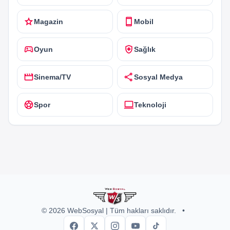
star
smartphone
Magazin
Mobil
sports_esports
health_and_safety
Oyun
Sağlık
movie
share
Sinema/TV
Sosyal Medya
sports_soccer
computer
Spor
Teknoloji
© 2026 WebSosyal | Tüm hakları saklıdır.
•