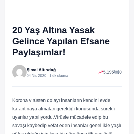
20 Yaş Altına Yasak
Gelince Yapılan Efsane
Paylaşımlar!
Şimal Altındağ
trending_up
comment
5,195
0
04 Nis 2020 · 1 dk okuma
Korona virüsten dolayı insanların kendini evde
karantinaya almaları gerektiği konusunda sürekli
uyarılar yapılıyordu.Virüsle mücadele edip bu
savaşı kaybedip vefat eden insanlar genellikle yaşlı
nüfus olduğu için kısa bir süre önce 65 yaş üstü