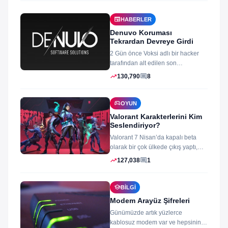
newspaper
HABERLER
Denuvo Koruması
Tekrardan Devreye Girdi
2 Gün önce Voksi adlı bir hacker
tarafından alt edilen son
dönemlerin yıkılmaz korsan
trending_up
comment
130,790
8
koruması...
sports_esports
OYUN
Valorant Karakterlerini Kim
Seslendiriyor?
Valorant 7 Nisan’da kapalı beta
olarak bir çok ülkede çıkış yaptı,
oyun izleyenler ve oynayanlar...
trending_up
comment
127,038
1
school
BILGI
Modem Arayüz Şifreleri
Günümüzde artık yüzlerce
kablosuz modem var ve hepsinin