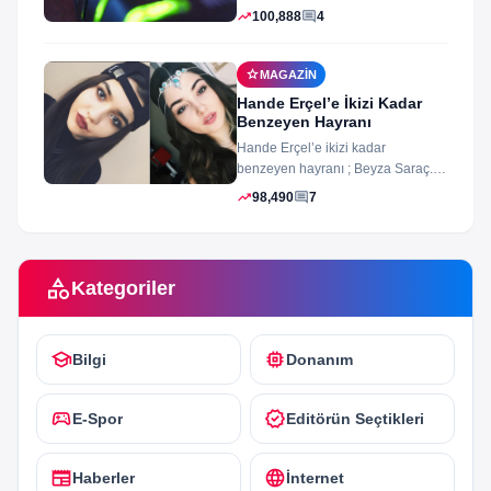
arayüz şifleri ve arayüzü farklı
trending_up
comment
100,888
4
merak ettiğiniz...
star
MAGAZIN
Hande Erçel’e İkizi Kadar
Benzeyen Hayranı
Hande Erçel’e ikizi kadar
benzeyen hayranı ; Beyza Saraç.
Son zamanlarda Hande Erçel’e
trending_up
comment
98,490
7
benzerliğiyle gündeme...
category
Kategoriler
school
memory
Bilgi
Donanım
sports_esports
verified
E-Spor
Editörün Seçtikleri
newspaper
language
Haberler
İnternet