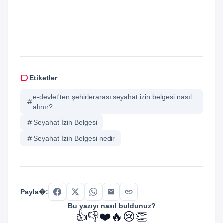
label
Etiketler
e-devlet'ten şehirlerarası seyahat izin belgesi nasıl
tag
alınır?
tag
Seyahat İzin Belgesi
tag
Seyahat İzin Belgesi nedir
link
Payla�:
Bu yazıyı nasıl buldunuz?
👍
👎
❤️
🔥
😢
👏