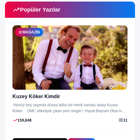
trending_up
Popüler Yazılar
star
MAGAZIN
Kuzey Köker Kimdir
Henüz beş yaşında dünya tatlısı bir minik sanatçı adayı Kuzey
Köker… DMC etiketiyle çıkan yeni single’ı ‘Hayat Bayram Olsa’nın
klibini...
trending_up
comment
159,848
11