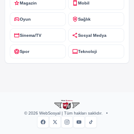
star
smartphone
Magazin
Mobil
sports_esports
health_and_safety
Oyun
Sağlık
movie
share
Sinema/TV
Sosyal Medya
sports_soccer
computer
Spor
Teknoloji
© 2026 WebSosyal | Tüm hakları saklıdır.
•