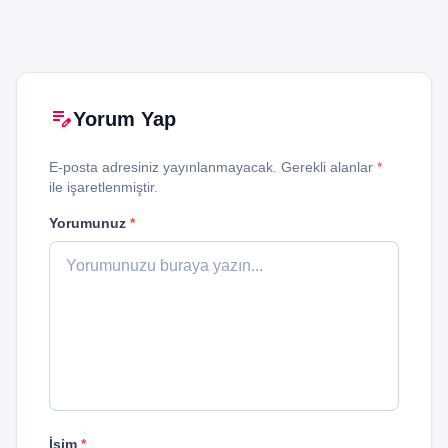
edit_note
Yorum Yap
E-posta adresiniz yayınlanmayacak. Gerekli alanlar
*
ile işaretlenmiştir.
Yorumunuz
*
İsim
*