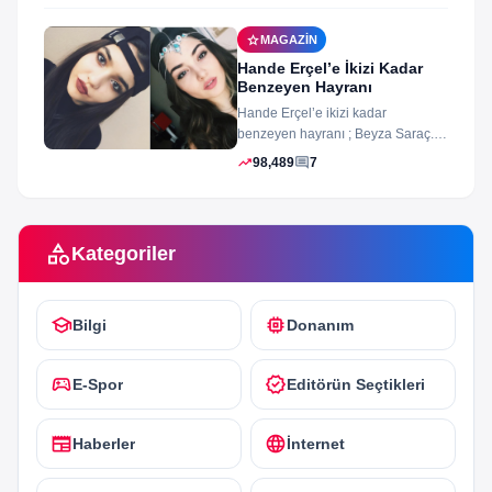
star
MAGAZIN
Hande Erçel’e İkizi Kadar
Benzeyen Hayranı
Hande Erçel’e ikizi kadar
benzeyen hayranı ; Beyza Saraç.
Son zamanlarda Hande Erçel’e
trending_up
comment
98,489
7
benzerliğiyle gündeme...
category
Kategoriler
school
memory
Bilgi
Donanım
sports_esports
verified
E-Spor
Editörün Seçtikleri
newspaper
language
Haberler
İnternet