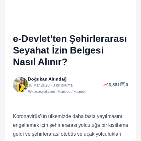
e-Devlet’ten Şehirlerarası
Seyahat İzin Belgesi
Nasıl Alınır?
Doğukan Altındağ
trending_up
comment
3,381
0
30 Mar 2020 · 3 dk okuma
Websosyal.com - Kurucu / Founder
Koronavirüs’ün ülkemizde daha fazla yayılmasını
engellemek için şehirlerarası yolculuğa bir kısıtlama
geldi ve şehirlerarası otobüs ve uçak yolculukları