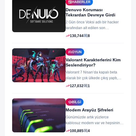
newspaper
HABERLER
Denuvo Koruması
Tekrardan Devreye Girdi
2 Gün önce Voksi adlı bir hacker
tarafından alt edilen son
dönemlerin yıkılmaz korsan
trending_up
comment
130,744
8
koruması...
sports_esports
OYUN
Valorant Karakterlerini Kim
Seslendiriyor?
Valorant 7 Nisan’da kapalı beta
olarak bir çok ülkede çıkış yaptı,
oyun izleyenler ve oynayanlar...
trending_up
comment
127,032
1
school
BILGI
Modem Arayüz Şifreleri
Günümüzde artık yüzlerce
kablosuz modem var ve hepsinin
arayüz şifleri ve arayüzü farklı
trending_up
comment
100,885
4
merak ettiğiniz...