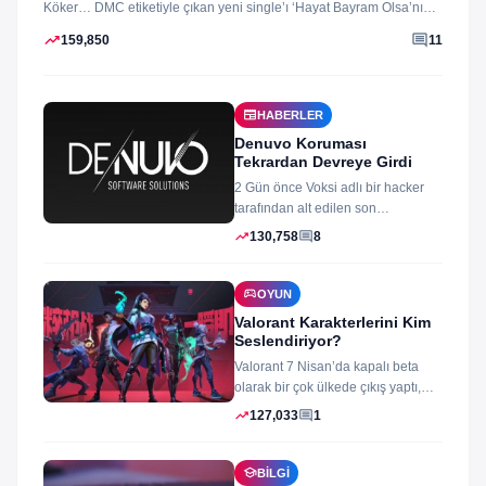
Köker… DMC etiketiyle çıkan yeni single’ı ‘Hayat Bayram Olsa’nın
klibini...
trending_up
comment
159,850
11
newspaper
HABERLER
Denuvo Koruması
Tekrardan Devreye Girdi
2 Gün önce Voksi adlı bir hacker
tarafından alt edilen son
dönemlerin yıkılmaz korsan
trending_up
comment
130,758
8
koruması...
sports_esports
OYUN
Valorant Karakterlerini Kim
Seslendiriyor?
Valorant 7 Nisan’da kapalı beta
olarak bir çok ülkede çıkış yaptı,
oyun izleyenler ve oynayanlar...
trending_up
comment
127,033
1
school
BILGI