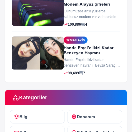
Modem Arayüz Şifreleri
Günümüzde artık yüzlerce
kablosuz modem var ve hepsinin
arayüz şifleri ve arayüzü farklı
trending_up
comment
100,886
4
merak ettiğiniz...
star
MAGAZIN
Hande Erçel’e İkizi Kadar
Benzeyen Hayranı
Hande Erçel’e ikizi kadar
benzeyen hayranı ; Beyza Saraç.
Son zamanlarda Hande Erçel’e
trending_up
comment
98,489
7
benzerliğiyle gündeme...
category
Kategoriler
school
memory
Bilgi
Donanım