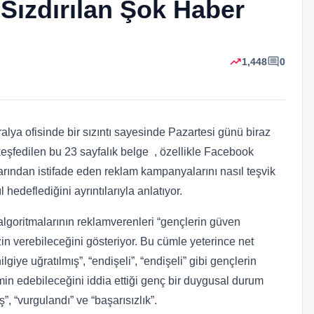
Sızdırılan Şok Haber
trending_up
comment
1,448
0
alya ofisinde bir sızıntı sayesinde Pazartesi günü biraz
keşfedilen bu 23 sayfalık belge , özellikle Facebook
arından istifade eden reklam kampanyalarını nasıl teşvik
 hedeflediğini ayrıntılarıyla anlatıyor.
lgoritmalarının reklamverenleri “gençlerin güven
zin verebileceğini gösteriyor. Bu cümle yeterince net
giye uğratılmış”, “endişeli”, “endişeli” gibi gençlerin
min edebileceğini iddia ettiği genç bir duygusal durum
ş”, “vurgulandı” ve “başarısızlık”.