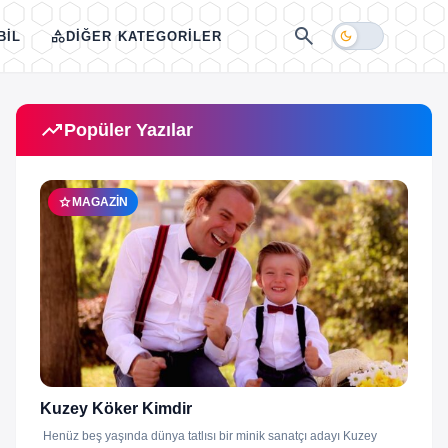
search
category
dark_mode
BIL
DIĞER KATEGORILER
trending_up
Popüler Yazılar
star
MAGAZIN
Kuzey Köker Kimdir
Henüz beş yaşında dünya tatlısı bir minik sanatçı adayı Kuzey