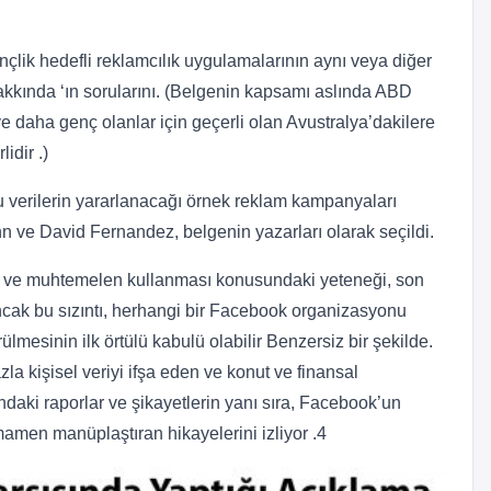
çlik hedefli reklamcılık uygulamalarının aynı veya diğer
akkında ‘ın sorularını. (Belgenin kapsamı aslında ABD
 daha genç olanlar için geçerli olan Avustralya’dakilere
idir .)
u verilerin yararlanacağı örnek reklam kampanyaları
nn ve David Fernandez, belgenin yazarları olarak seçildi.
esi ve muhtemelen kullanması konusundaki yeteneği, son
 ancak bu sızıntı, herhangi bir Facebook organizasyonu
ülmesinin ilk örtülü kabulü olabilir Benzersiz bir şekilde.
azla kişisel veriyi ifşa eden ve konut ve finansal
ndaki raporlar ve şikayetlerin yanı sıra, Facebook’un
mamen manüplaştıran hikayelerini izliyor .4