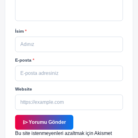
İsim
*
E-posta
*
Website
send
Yorumu Gönder
Bu site istenmeyenleri azaltmak için Akismet