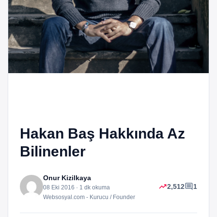
Hakan Baş Hakkında Az
Bilinenler
Onur Kizilkaya
trending_up
comment
2,512
1
08 Eki 2016 · 1 dk okuma
Websosyal.com - Kurucu / Founder