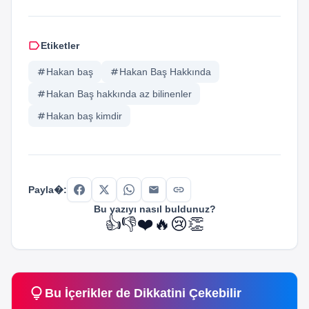
label
Etiketler
tag
Hakan baş
tag
Hakan Baş Hakkında
tag
Hakan Baş hakkında az bilinenler
tag
Hakan baş kimdir
link
Payla�:
Bu yazıyı nasıl buldunuz?
👍
👎
❤️
🔥
😢
👏
lightbulb
Bu İçerikler de Dikkatini Çekebilir
school
school
Bilgi
Bilgi