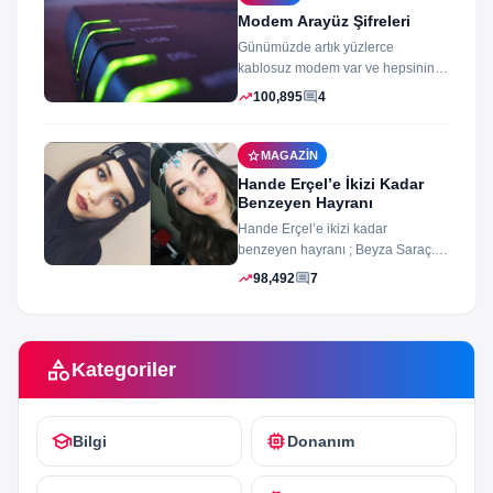
Modem Arayüz Şifreleri
Günümüzde artık yüzlerce
kablosuz modem var ve hepsinin
arayüz şifleri ve arayüzü farklı
trending_up
comment
100,895
4
merak ettiğiniz...
star
MAGAZIN
Hande Erçel’e İkizi Kadar
Benzeyen Hayranı
Hande Erçel’e ikizi kadar
benzeyen hayranı ; Beyza Saraç.
Son zamanlarda Hande Erçel’e
trending_up
comment
98,492
7
benzerliğiyle gündeme...
category
Kategoriler
school
memory
Bilgi
Donanım