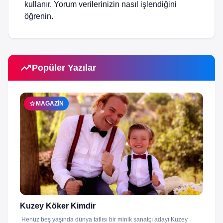
kullanır.
Yorum verilerinizin nasıl işlendiğini
öğrenin.
trending_up
Popüler Yazılar
star
MAGAZIN
Kuzey Köker Kimdir
Henüz beş yaşında dünya tatlısı bir minik sanatçı adayı Kuzey