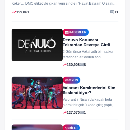
Köker… DMC etiketiyle çıkan yeni single’ı ‘Hayat Bayram Olsa’nın
klibini...
trending_up
comment
159,861
11
newspaper
HABERLER
Denuvo Koruması
Tekrardan Devreye Girdi
2 Gün önce Voksi adlı bir hacker
tarafından alt edilen son
dönemlerin yıkılmaz korsan
trending_up
comment
130,908
8
koruması...
sports_esports
OYUN
Valorant Karakterlerini Kim
Seslendiriyor?
Valorant 7 Nisan’da kapalı beta
olarak bir çok ülkede çıkış yaptı,
oyun izleyenler ve oynayanlar...
trending_up
comment
127,070
1
school
BILGI