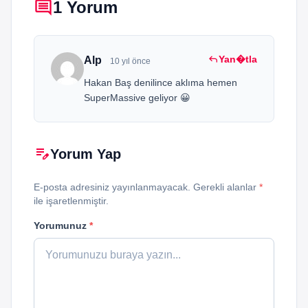
comment
1 Yorum
reply
Yan�tla
Alp
10 yıl önce
Hakan Baş denilince aklıma hemen
SuperMassive geliyor 😀
edit_note
Yorum Yap
E-posta adresiniz yayınlanmayacak. Gerekli alanlar
*
ile işaretlenmiştir.
Yorumunuz
*