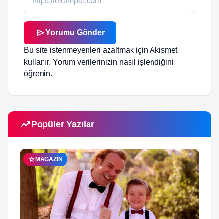
send
Yorumu Gönder
Bu site istenmeyenleri azaltmak için Akismet
kullanır.
Yorum verilerinizin nasıl işlendiğini
öğrenin.
trending_up
Popüler Yazılar
star
MAGAZIN