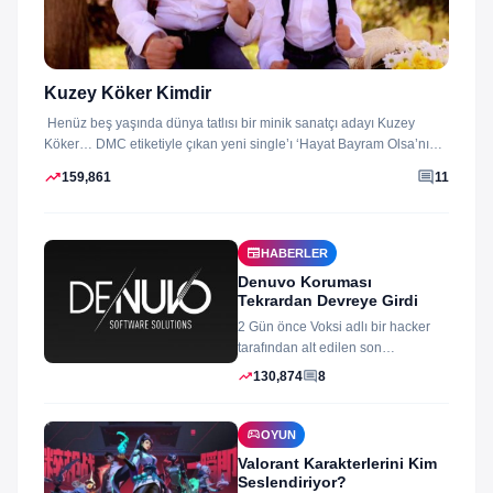
Kuzey Köker Kimdir
Henüz beş yaşında dünya tatlısı bir minik sanatçı adayı Kuzey
Köker… DMC etiketiyle çıkan yeni single’ı ‘Hayat Bayram Olsa’nın
klibini...
trending_up
comment
159,861
11
newspaper
HABERLER
Denuvo Koruması
Tekrardan Devreye Girdi
2 Gün önce Voksi adlı bir hacker
tarafından alt edilen son
dönemlerin yıkılmaz korsan
trending_up
comment
130,874
8
koruması...
sports_esports
OYUN
Valorant Karakterlerini Kim
Seslendiriyor?