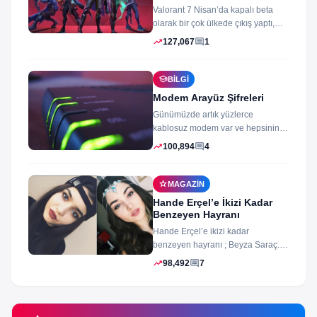
Valorant 7 Nisan’da kapalı beta
olarak bir çok ülkede çıkış yaptı,
oyun izleyenler ve oynayanlar...
trending_up
comment
127,067
1
school
BILGI
Modem Arayüz Şifreleri
Günümüzde artık yüzlerce
kablosuz modem var ve hepsinin
arayüz şifleri ve arayüzü farklı
trending_up
comment
100,894
4
merak ettiğiniz...
star
MAGAZIN
Hande Erçel’e İkizi Kadar
Benzeyen Hayranı
Hande Erçel’e ikizi kadar
benzeyen hayranı ; Beyza Saraç.
Son zamanlarda Hande Erçel’e
trending_up
comment
98,492
7
benzerliğiyle gündeme...