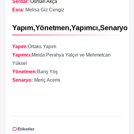
Serdar:
Osman Akça
Esra:
Melisa Giz Cengiz
Yapım,Yönetmen,Yapımcı,Senaryo
Yapım:
Ortaks Yapım
Yapımcı:
Melda Perahya Yalçın ve Mehmetcan
Yüksel
Yönetmen:
Barış Yöş
Senaryo:
Meriç Acemi
label
Etiketler