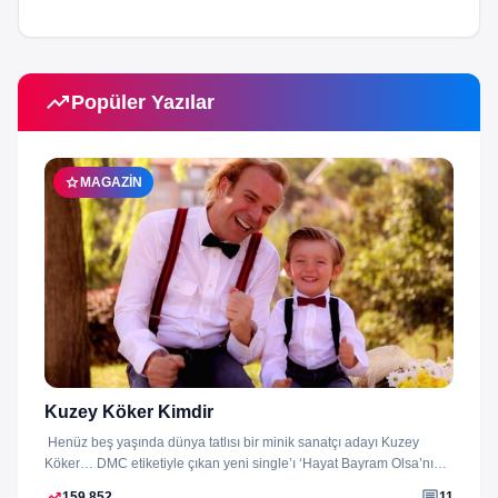
trending_up
Popüler Yazılar
star
MAGAZIN
Kuzey Köker Kimdir
Henüz beş yaşında dünya tatlısı bir minik sanatçı adayı Kuzey
Köker… DMC etiketiyle çıkan yeni single’ı ‘Hayat Bayram Olsa’nın
klibini...
trending_up
comment
159,852
11