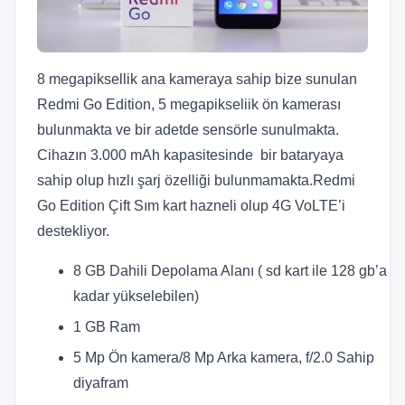
8 megapiksellik ana kameraya sahip bize sunulan
Redmi Go Edition, 5 megapikseliik ön kamerası
bulunmakta ve bir adetde sensörle sunulmakta.
Cihazın 3.000 mAh kapasitesinde bir bataryaya
sahip olup hızlı şarj özelliği bulunmamakta.Redmi
Go Edition Çift Sım kart hazneli olup 4G VoLTE’i
destekliyor.
8 GB Dahili Depolama Alanı ( sd kart ile 128 gb’a
kadar yükselebilen)
1 GB Ram
5 Mp Ön kamera/8 Mp Arka kamera, f/2.0 Sahip
diyafram