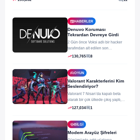
newspaper
HABERLER
Denuvo Koruması
Tekrardan Devreye Girdi
2 Gün önce Voksi adlı bir hacker
tarafından alt edilen son
dönemlerin yıkılmaz korsan
trending_up
comment
130,765
8
koruması...
sports_esports
OYUN
Valorant Karakterlerini Kim
Seslendiriyor?
Valorant 7 Nisan’da kapalı beta
olarak bir çok ülkede çıkış yaptı,
oyun izleyenler ve oynayanlar...
trending_up
comment
127,034
1
school
BILGI
Modem Arayüz Şifreleri