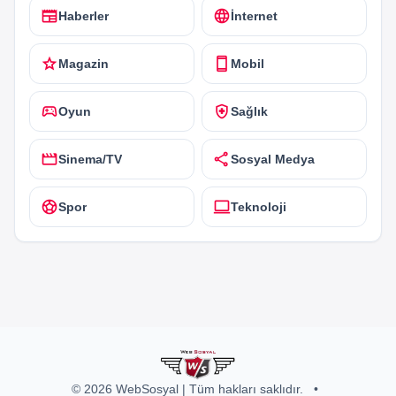
newspaper
language
Haberler
İnternet
star
smartphone
Magazin
Mobil
sports_esports
health_and_safety
Oyun
Sağlık
movie
share
Sinema/TV
Sosyal Medya
sports_soccer
computer
Spor
Teknoloji
© 2026 WebSosyal | Tüm hakları saklıdır.
•