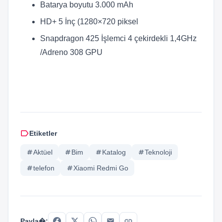
Batarya boyutu 3.000 mAh
HD+ 5 İnç (1280×720 piksel
Snapdragon 425 İşlemci 4 çekirdekli 1,4GHz
/Adreno 308 GPU
label
Etiketler
tag
Aktüel
tag
Bim
tag
Katalog
tag
Teknoloji
tag
telefon
tag
Xiaomi Redmi Go
link
Payla�: