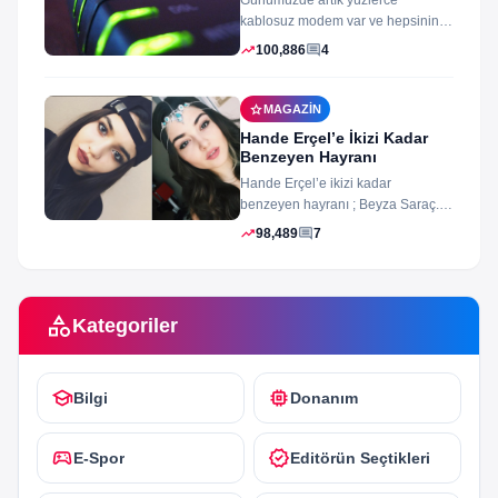
Günümüzde artık yüzlerce
kablosuz modem var ve hepsinin
arayüz şifleri ve arayüzü farklı
trending_up
comment
100,886
4
merak ettiğiniz...
star
MAGAZIN
Hande Erçel’e İkizi Kadar
Benzeyen Hayranı
Hande Erçel’e ikizi kadar
benzeyen hayranı ; Beyza Saraç.
Son zamanlarda Hande Erçel’e
trending_up
comment
98,489
7
benzerliğiyle gündeme...
category
Kategoriler
school
memory
Bilgi
Donanım
sports_esports
verified
E-Spor
Editörün Seçtikleri