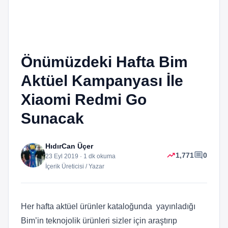
Önümüzdeki Hafta Bim
Aktüel Kampanyası İle
Xiaomi Redmi Go
Sunacak
HıdırCan Üçer
trending_up
comment
1,771
0
23 Eyl 2019 · 1 dk okuma
İçerik Üreticisi / Yazar
Her hafta aktüel ürünler kataloğunda yayınladığı
Bim’in teknojolik ürünleri sizler için araştırıp