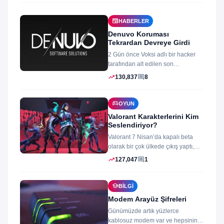
newspaper
HABERLER
Denuvo Koruması
Tekrardan Devreye Girdi
2 Gün önce Voksi adlı bir hacker
tarafından alt edilen son
dönemlerin yıkılmaz korsan
trending_up
comment
130,837
8
koruması...
sports_esports
OYUN
Valorant Karakterlerini Kim
Seslendiriyor?
Valorant 7 Nisan’da kapalı beta
olarak bir çok ülkede çıkış yaptı,
oyun izleyenler ve oynayanlar...
trending_up
comment
127,047
1
school
BILGI
Modem Arayüz Şifreleri
Günümüzde artık yüzlerce
kablosuz modem var ve hepsinin