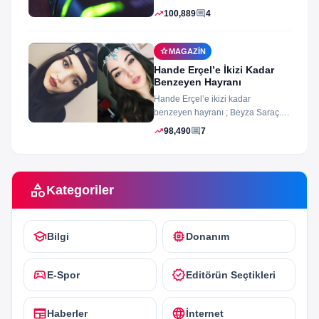
arayüz şifleri ve arayüzü farklı
trending_up
comment
100,889
4
merak ettiğiniz...
star
MAGAZIN
Hande Erçel’e İkizi Kadar
Benzeyen Hayranı
Hande Erçel’e ikizi kadar
benzeyen hayranı ; Beyza Saraç.
Son zamanlarda Hande Erçel’e
trending_up
comment
98,490
7
benzerliğiyle gündeme...
category
Kategoriler
school
memory
Bilgi
Donanım
sports_esports
verified
E-Spor
Editörün Seçtikleri
newspaper
language
Haberler
İnternet