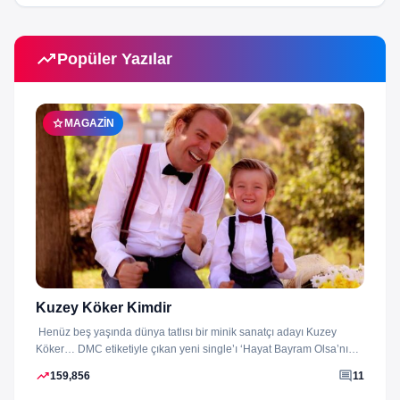
trending_up
Popüler Yazılar
star
MAGAZIN
Kuzey Köker Kimdir
Henüz beş yaşında dünya tatlısı bir minik sanatçı adayı Kuzey
Köker… DMC etiketiyle çıkan yeni single’ı ‘Hayat Bayram Olsa’nın
klibini...
trending_up
comment
159,856
11