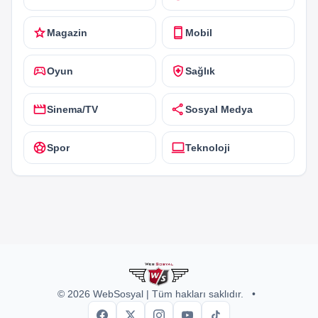
star
smartphone
Magazin
Mobil
sports_esports
health_and_safety
Oyun
Sağlık
movie
share
Sinema/TV
Sosyal Medya
sports_soccer
computer
Spor
Teknoloji
© 2026 WebSosyal | Tüm hakları saklıdır.
•