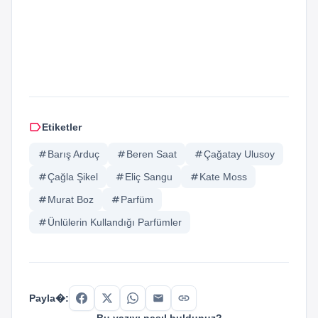
label
Etiketler
tag
Barış Arduç
tag
Beren Saat
tag
Çağatay Ulusoy
tag
Çağla Şikel
tag
Eliç Sangu
tag
Kate Moss
tag
Murat Boz
tag
Parfüm
tag
Ünlülerin Kullandığı Parfümler
link
Payla�: