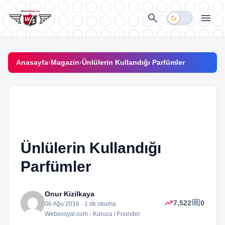
İçeriğe geç
search
menu
dark_mode
Anasayfa
›
Magazin
›
Ünlülerin Kullandığı Parfümler
star
MAGAZIN
Ünlülerin Kullandığı
Parfümler
Onur Kizilkaya
trending_up
comment
7,522
0
06 Ağu 2016 · 1 dk okuma
Websosyal.com - Kurucu / Founder