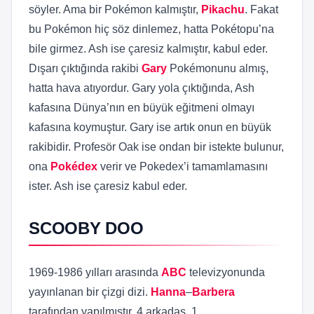
söyler. Ama bir Pokémon kalmıştır,
Pikachu
. Fakat
bu Pokémon hiç söz dinlemez, hatta Pokétopu’na
bile girmez. Ash ise çaresiz kalmıştır, kabul eder.
Dışarı çıktığında rakibi
Gary
Pokémonunu almış,
hatta hava atıyordur. Gary yola çıktığında, Ash
kafasına Dünya’nın en büyük eğitmeni olmayı
kafasına koymuştur. Gary ise artık onun en büyük
rakibidir. Profesör Oak ise ondan bir istekte bulunur,
ona
Pokédex
verir ve Pokedex’i tamamlamasını
ister. Ash ise çaresiz kabul eder.
SCOOBY DOO
1969-1986 yılları arasında
ABC
televizyonunda
yayınlanan bir çizgi dizi.
Hanna
–
Barbera
tarafından yapılmıştır. 4 arkadaş, 1