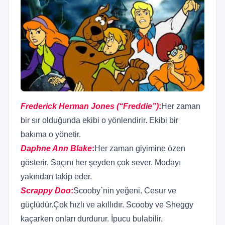
Frederick Herman Jones (“Freddie”)
:
Her zaman
bir sır olduğunda ekibi o yönlendirir. Ekibi bir
bakıma o yönetir.
Daphne Ann Blake
:
Her zaman giyimine özen
gösterir. Saçını her şeyden çok sever. Modayı
yakından takip eder.
Scrappy Doo
:
Scooby`nin yeğeni. Cesur ve
güçlüdür.Çok hızlı ve akıllıdır. Scooby ve Sheggy
kaçarken onları durdurur. İpucu bulabilir.