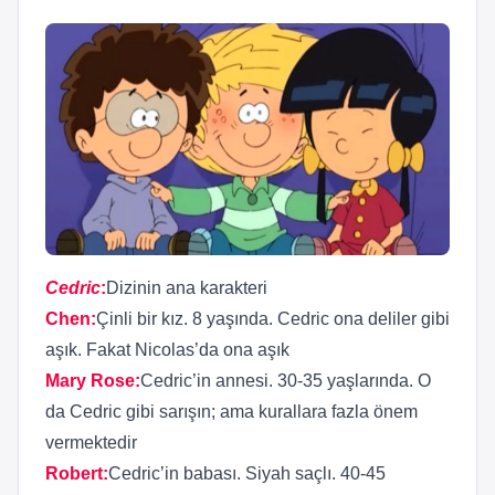
Cedric
:
Dizinin ana karakteri
Chen
:
Çinli bir kız. 8 yaşında. Cedric ona deliler gibi
aşık. Fakat Nicolas’da ona aşık
Mary Rose
:
Cedric’in annesi. 30-35 yaşlarında. O
da Cedric gibi sarışın; ama kurallara fazla önem
vermektedir
Robert
:
Cedric’in babası. Siyah saçlı. 40-45