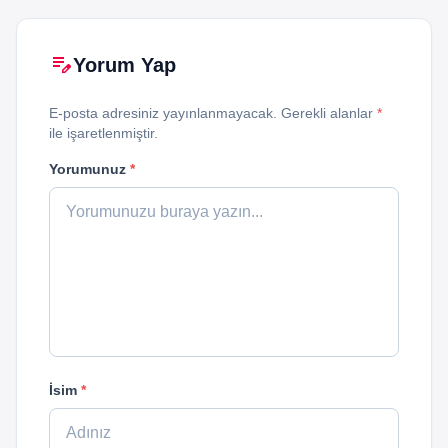
edit_note
Yorum Yap
E-posta adresiniz yayınlanmayacak. Gerekli alanlar
*
ile işaretlenmiştir.
Yorumunuz
*
İsim
*