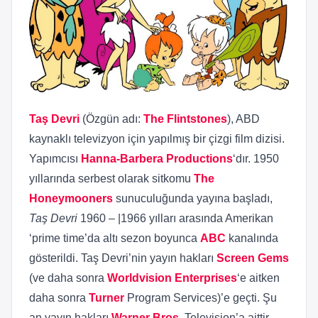
Taş Devri
(Özgün adı:
The Flintstones
), ABD
kaynaklı televizyon için yapılmış bir çizgi film dizisi.
Yapımcısı
Hanna-Barbera Productions
‘dır. 1950
yıllarında serbest olarak sitkomu
The
Honeymooners
sunuculuğunda yayına başladı,
Taş Devri
1960 – |1966 yılları arasında Amerikan
‘prime time’da altı sezon boyunca
ABC
kanalında
gösterildi. Taş Devri’nin yayın hakları
Screen Gems
(ve daha sonra
Worldvision Enterprises
‘e aitken
daha sonra
Turner
Program Services)’e geçti. Şu
an yayın hakları
Warner Bros
. Television’a aittir.