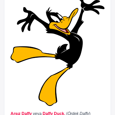
Arsız Daffy
veya
Daffy Duck,
(
Ördek Daffy
)