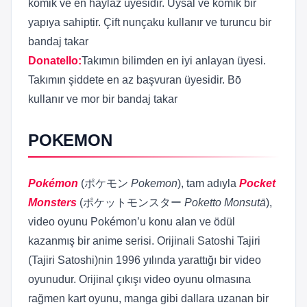
komik ve en haylaz üyesidir. Uysal ve komik bir
yapıya sahiptir. Çift nunçaku kullanır ve turuncu bir
bandaj takar
Donatello
:
Takımın bilimden en iyi anlayan üyesi.
Takımın şiddete en az başvuran üyesidir. Bō
kullanır ve mor bir bandaj takar
POKEMON
Pokémon
(
ポケモン
Pokemon
), tam adıyla
Pocket
Monsters
(
ポケットモンスター
Poketto Monsutā
),
video oyunu Pokémon’u konu alan ve ödül
kazanmış bir anime serisi. Orijinali Satoshi Tajiri
(
Tajiri Satoshi
)nin 1996 yılında yarattığı bir video
oyunudur. Orijinal çıkışı video oyunu olmasına
rağmen kart oyunu, manga gibi dallara uzanan bir