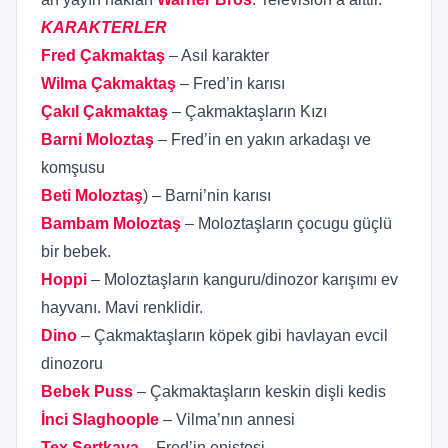
KARAKTERLER
Fred Çakmaktaş
– Asıl karakter
Wilma Çakmaktaş
– Fred’in karısı
Çakıl Çakmaktaş
– Çakmaktaşların Kızı
Barni Moloztaş
– Fred’in en yakın arkadaşı ve
komşusu
Beti Moloztaş
) – Barni’nin karısı
Bambam Moloztaş
– Moloztaşların çocugu güçlü
bir bebek.
Hoppi
– Moloztaşların kanguru/dinozor karışımı ev
hayvanı. Mavi renklidir.
Dino
– Çakmaktaşların köpek gibi havlayan evcil
dinozoru
Bebek Puss
– Çakmaktaşların keskin dişli kedis
İnci Slaghoople
– Vilma’nın annesi
Tex Sertkaya
– Fred’in eniştesi