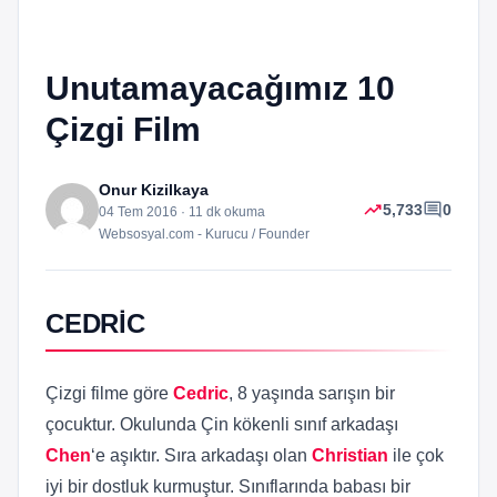
Unutamayacağımız 10
Çizgi Film
Onur Kizilkaya
trending_up
comment
5,733
0
04 Tem 2016 · 11 dk okuma
Websosyal.com - Kurucu / Founder
CEDRİC
Çizgi filme göre
Cedric
, 8 yaşında sarışın bir
çocuktur. Okulunda Çin kökenli sınıf arkadaşı
Chen
‘e aşıktır. Sıra arkadaşı olan
Christian
ile çok
iyi bir dostluk kurmuştur. Sınıflarında babası bir