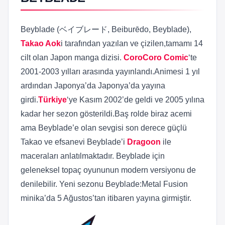
Beyblade (ベイブレード, Beiburēdo, Beyblade),
Takao Aok
i tarafından yazılan ve çizilen,tamamı 14
cilt olan Japon manga dizisi.
CoroCoro Comic
‘te
2001-2003 yılları arasında yayınlandı.Animesi 1 yıl
ardından Japonya’da Japonya’da yayına
girdi.
Türkiye
‘ye Kasım 2002’de geldi ve 2005 yılına
kadar her sezon gösterildi.Baş rolde biraz acemi
ama Beyblade’e olan sevgisi son derece güçlü
Takao ve efsanevi Beyblade’i
Dragoon
ile
maceraları anlatılmaktadır. Beyblade için
geleneksel topaç oyununun modern versiyonu de
denilebilir. Yeni sezonu Beyblade:Metal Fusion
minika’da 5 Ağustos’tan itibaren yayına girmiştir.