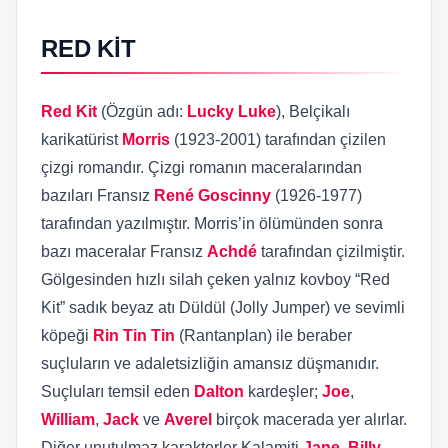
RED KİT
Red Kit
(Özgün adı:
Lucky Luke
), Belçikalı
karikatürist
Morris
(1923-2001) tarafından çizilen
çizgi romandır. Çizgi romanın maceralarından
bazıları Fransız
René Goscinny
(1926-1977)
tarafından yazılmıştır. Morris’in ölümünden sonra
bazı maceralar Fransız
Achdé
tarafından çizilmiştir.
Gölgesinden hızlı silah çeken yalnız kovboy “Red
Kit” sadık beyaz atı Düldül (Jolly Jumper) ve sevimli
köpeği
Rin Tin Tin
(Rantanplan) ile beraber
suçluların ve adaletsizliğin amansız düşmanıdır.
Suçluları temsil eden
Dalton
kardeşler;
Joe
,
William
,
Jack
ve
Averel
birçok macerada yer alırlar.
Diğer unutulmaz karakterler Kalamiti
Jane
,
Billy