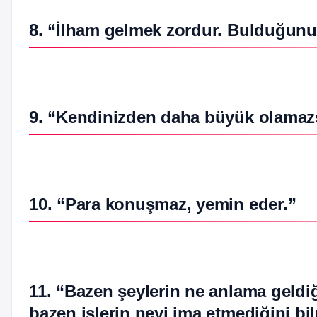
8. “İlham gelmek zordur. Bulduğunu
9. “Kendinizden daha büyük olamazs
10. “Para konuşmaz, yemin eder.”
11. “Bazen şeylerin ne anlama geldiği
bazen işlerin neyi ima etmediğini b