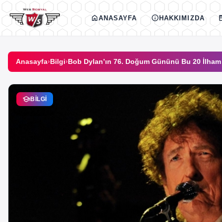
İçeriğe geç
home
info
new
ANASAYFA
HAKKIMIZDA
Anasayfa
›
Bilgi
›
Bob Dylan’ın 76. Doğum Gününü Bu 20 İlham Ve
school
BILGI