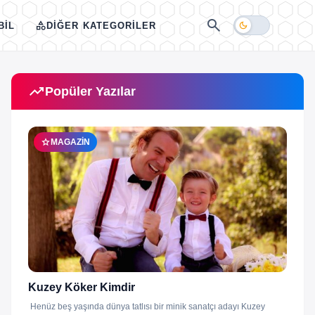
search
category
dark_mode
BIL
DIĞER KATEGORILER
trending_up
Popüler Yazılar
star
MAGAZIN
Kuzey Köker Kimdir
Henüz beş yaşında dünya tatlısı bir minik sanatçı adayı Kuzey