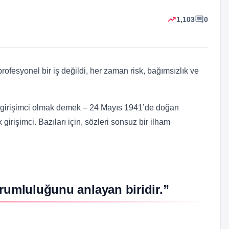
trending_up
comment
1,103
0
esyonel bir iş değildi, her zaman risk, bağımsızlık ve
bir girişimci olmak demek – 24 Mayıs 1941’de doğan
irişimci. Bazıları için, sözleri sonsuz bir ilham
orumluluğunu anlayan biridir.”