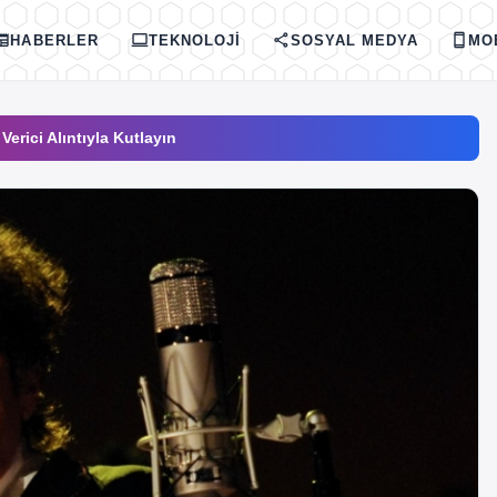
spaper
computer
share
smartphone
HABERLER
TEKNOLOJI
SOSYAL MEDYA
MO
rici Alıntıyla Kutlayın