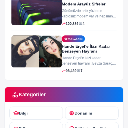
Modem Arayüz Şifreleri
Günümüzde artık yüzlerce
kablosuz modem var ve hepsinin
arayüz şifleri ve arayüzü farklı
trending_up
comment
100,886
4
merak ettiğiniz...
star
MAGAZIN
Hande Erçel’e İkizi Kadar
Benzeyen Hayranı
Hande Erçel’e ikizi kadar
benzeyen hayranı ; Beyza Saraç.
Son zamanlarda Hande Erçel’e
trending_up
comment
98,489
7
benzerliğiyle gündeme...
category
Kategoriler
school
memory
Bilgi
Donanım