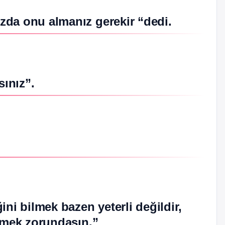
zda onu almanız gerekir “dedi.
ınız”.
ni bilmek bazen yeterli değildir,
ilmek zorundasın.”