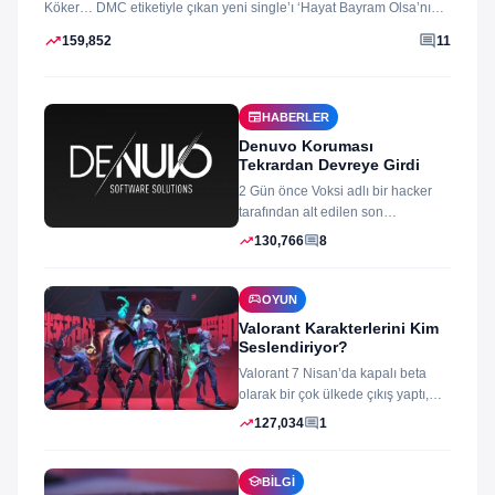
Köker… DMC etiketiyle çıkan yeni single’ı ‘Hayat Bayram Olsa’nın
klibini...
trending_up
comment
159,852
11
newspaper
HABERLER
Denuvo Koruması
Tekrardan Devreye Girdi
2 Gün önce Voksi adlı bir hacker
tarafından alt edilen son
dönemlerin yıkılmaz korsan
trending_up
comment
130,766
8
koruması...
sports_esports
OYUN
Valorant Karakterlerini Kim
Seslendiriyor?
Valorant 7 Nisan’da kapalı beta
olarak bir çok ülkede çıkış yaptı,
oyun izleyenler ve oynayanlar...
trending_up
comment
127,034
1
school
BILGI