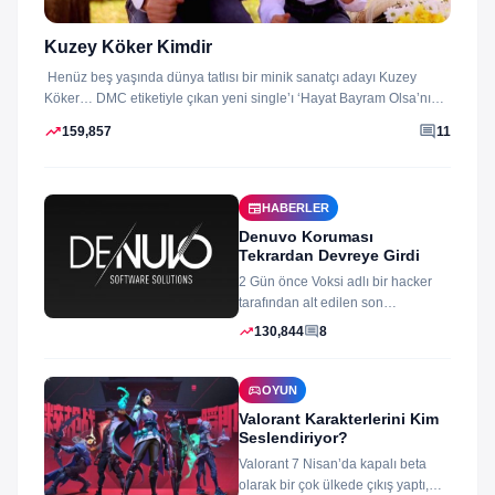
Kuzey Köker Kimdir
Henüz beş yaşında dünya tatlısı bir minik sanatçı adayı Kuzey
Köker… DMC etiketiyle çıkan yeni single’ı ‘Hayat Bayram Olsa’nın
klibini...
trending_up
comment
159,857
11
newspaper
HABERLER
Denuvo Koruması
Tekrardan Devreye Girdi
2 Gün önce Voksi adlı bir hacker
tarafından alt edilen son
dönemlerin yıkılmaz korsan
trending_up
comment
130,844
8
koruması...
sports_esports
OYUN
Valorant Karakterlerini Kim
Seslendiriyor?
Valorant 7 Nisan’da kapalı beta
olarak bir çok ülkede çıkış yaptı,