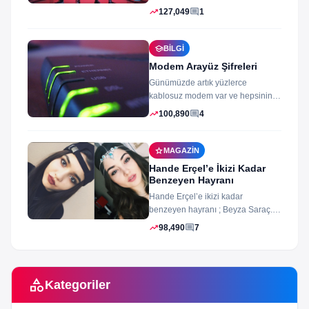
oyun izleyenler ve oynayanlar...
trending_up
comment
127,049
1
school
BILGI
Modem Arayüz Şifreleri
Günümüzde artık yüzlerce
kablosuz modem var ve hepsinin
arayüz şifleri ve arayüzü farklı
trending_up
comment
100,890
4
merak ettiğiniz...
star
MAGAZIN
Hande Erçel’e İkizi Kadar
Benzeyen Hayranı
Hande Erçel’e ikizi kadar
benzeyen hayranı ; Beyza Saraç.
Son zamanlarda Hande Erçel’e
trending_up
comment
98,490
7
benzerliğiyle gündeme...
category
Kategoriler