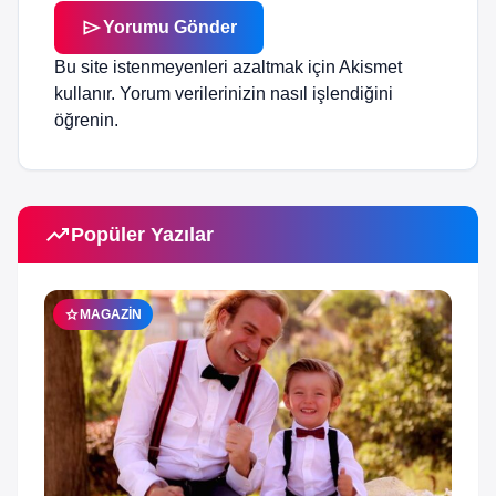
send
Yorumu Gönder
Bu site istenmeyenleri azaltmak için Akismet
kullanır.
Yorum verilerinizin nasıl işlendiğini
öğrenin.
trending_up
Popüler Yazılar
star
MAGAZIN