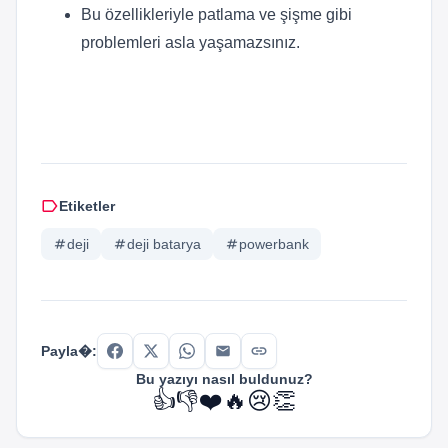
Bu özellikleriyle patlama ve şişme gibi
problemleri asla yaşamazsınız.
label
Etiketler
tag
deji
tag
deji batarya
tag
powerbank
link
Payla�:
Bu yazıyı nasıl buldunuz?
👍
👎
❤️
🔥
😢
👏