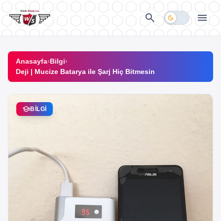
İçeriğe geç
search
menu
dark_mode
Anasayfa
›
Bilgi
›
Deji | Mucize Batarya ile Şarj Hiç Bitmesin
school
BILGI