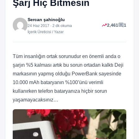
Şarj Hiç Bitmesin
Sercan şahinoğlu
trending_up
comment
2,461
1
24 Haz 2017 · 2 dk okuma
İçerik Üreticisi / Yazar
Tüm insanlığın ortak sorunudur en önemli anda o
şarjın %5 kalması artık bu sorun ortadan kalktı Deji
markasının yapmış olduğu PowerBank sayesinde
10.000 mAh bataryanın %100’ünü verimli
kullanırken telefon bataryanıza hiçbir sorun
yaşamayacaksınız…