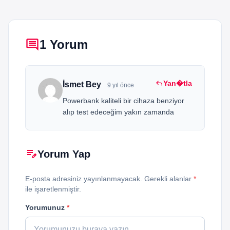
comment
1 Yorum
reply
Yan�tla
İsmet Bey
9 yıl önce
Powerbank kaliteli bir cihaza benziyor
alıp test edeceğim yakın zamanda
edit_note
Yorum Yap
E-posta adresiniz yayınlanmayacak. Gerekli alanlar
*
ile işaretlenmiştir.
Yorumunuz
*