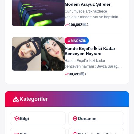
Modem Arayüz Şifreleri
Günümüzde artık yüzlerce
kablosuz modem var ve hepsinin
arayüz şifleri ve arayüzü farklı
trending_up
comment
100,892
4
merak ettiğiniz...
star
MAGAZIN
Hande Erçel’e İkizi Kadar
Benzeyen Hayranı
Hande Erçel’e ikizi kadar
benzeyen hayranı ; Beyza Saraç.
Son zamanlarda Hande Erçel’e
trending_up
comment
98,491
7
benzerliğiyle gündeme...
category
Kategoriler
school
memory
Bilgi
Donanım