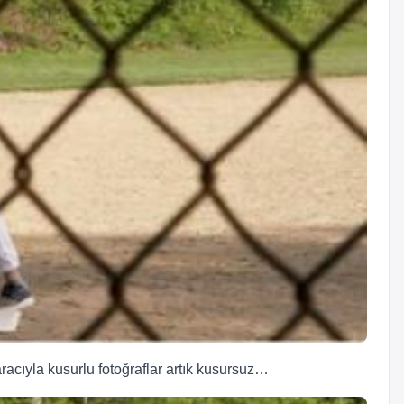
acıyla kusurlu fotoğraflar artık kusursuz…