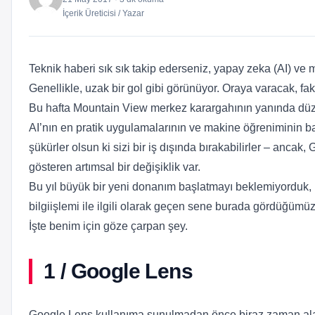
İçerik Üreticisi / Yazar
Teknik haberi sık sık takip ederseniz, yapay zeka (AI) ve
Genellikle, uzak bir gol gibi görünüyor. Oraya varacak, fak
Bu hafta Mountain View merkez karargahının yanında düzenl
AI’nın en pratik uygulamalarının ve makine öğreniminin ba
şükürler olsun ki sizi bir iş dışında bırakabilirler – anca
gösteren artımsal bir değişiklik var.
Bu yıl büyük bir yeni donanım başlatmayı beklemiyorduk, b
bilgiişlemi ile ilgili olarak geçen sene burada gördüğümü
İşte benim için göze çarpan şey.
1 / Google Lens
Google Lens kullanıma sunulmadan önce biraz zaman al