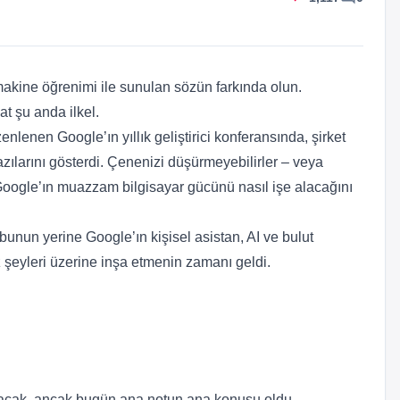
 makine öğrenimi ile sunulan sözün farkında olun.
at şu anda ilkel.
enen Google’ın yıllık geliştirici konferansında, şirket
zılarını gösterdi. Çenenizi düşürmeyebilirler – veya
k, Google’ın muazzam bilgisayar gücünü nasıl işe alacağını
unun yerine Google’ın kişisel asistan, AI ve bulut
z şeyleri üzerine inşa etmenin zamanı geldi.
acak, ancak bugün ana notun ana konusu oldu.