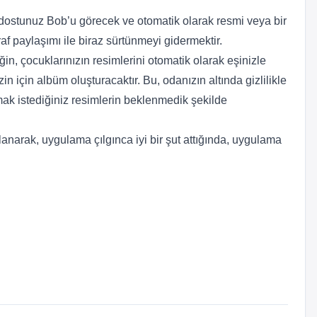
k dostunuz Bob’u görecek ve otomatik olarak resmi veya bir
f paylaşımı ile biraz sürtünmeyi gidermektir.
in, çocuklarınızın resimlerini otomatik olarak eşinizle
n için albüm oluşturacaktır. Bu, odanızın altında gizlilikle
utmak istediğiniz resimlerin beklenmedik şekilde
narak, uygulama çılgınca iyi bir şut attığında, uygulama