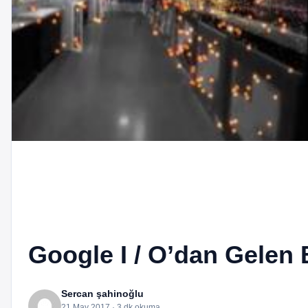
Google I / O’dan Gelen
Sercan şahinoğlu
21 May 2017 · 3 dk okuma