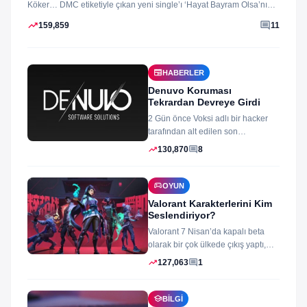
Köker… DMC etiketiyle çıkan yeni single’ı ‘Hayat Bayram Olsa’nın
klibini...
trending_up
comment
159,859
11
newspaper
HABERLER
Denuvo Koruması
Tekrardan Devreye Girdi
2 Gün önce Voksi adlı bir hacker
tarafından alt edilen son
dönemlerin yıkılmaz korsan
trending_up
comment
130,870
8
koruması...
sports_esports
OYUN
Valorant Karakterlerini Kim
Seslendiriyor?
Valorant 7 Nisan’da kapalı beta
olarak bir çok ülkede çıkış yaptı,
oyun izleyenler ve oynayanlar...
trending_up
comment
127,063
1
school
BILGI