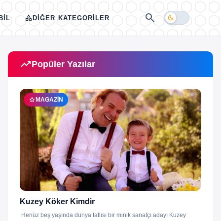
search
category
dark_mode
BIL
DIĞER KATEGORILER
trending_up
Popüler Yazılar
star
MAGAZIN
Kuzey Köker Kimdir
Henüz beş yaşında dünya tatlısı bir minik sanatçı adayı Kuzey