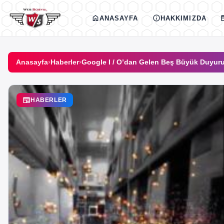
İçeriğe geç
home
info
new
ANASAYFA
HAKKIMIZDA
Anasayfa
›
Haberler
›
Google I / O’dan Gelen Beş Büyük Duyur
newspaper
HABERLER