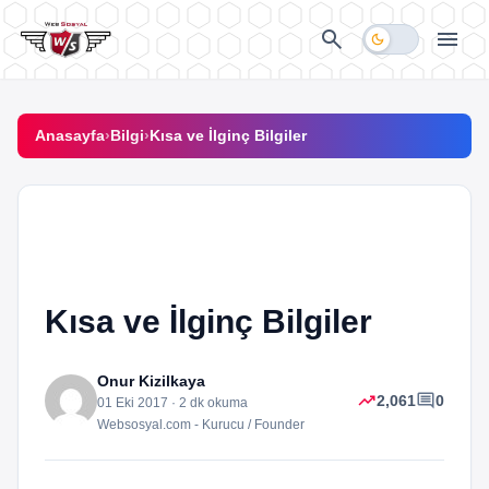
İçeriğe geç
search
menu
dark_mode
Anasayfa
›
Bilgi
›
Kısa ve İlginç Bilgiler
school
BILGI
Kısa ve İlginç Bilgiler
Onur Kizilkaya
trending_up
comment
2,061
0
01 Eki 2017 · 2 dk okuma
Websosyal.com - Kurucu / Founder