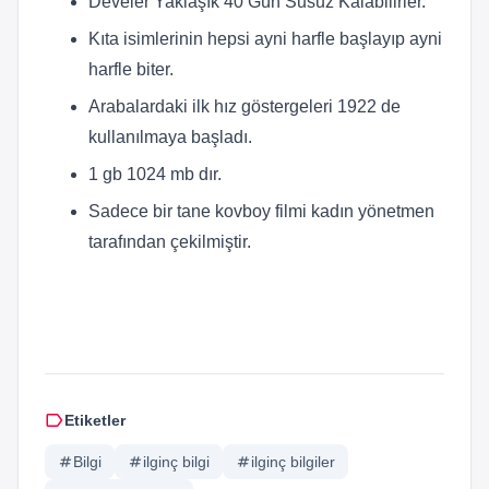
Develer Yaklaşık 40 Gün Susuz Kalabilirler.
Kıta isimlerinin hepsi ayni harfle başlayıp ayni
harfle biter.
Arabalardaki ilk hız göstergeleri 1922 de
kullanılmaya başladı.
1 gb 1024 mb dır.
Sadece bir tane kovboy filmi kadın yönetmen
tarafından çekilmiştir.
label
Etiketler
tag
Bilgi
tag
ilginç bilgi
tag
ilginç bilgiler