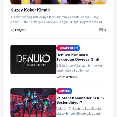
Kuzey Köker Kimdir
Henüz beş yaşında dünya tatlısı bir minik sanatçı adayı Kuzey
Köker… DMC etiketiyle çıkan yeni single’ı ‘Hayat Bayram Olsa’nın
klibini...
trending_up
comment
159,859
11
newspaper
HABERLER
Denuvo Koruması
Tekrardan Devreye Girdi
2 Gün önce Voksi adlı bir hacker
tarafından alt edilen son
dönemlerin yıkılmaz korsan
trending_up
comment
130,870
8
koruması...
sports_esports
OYUN
Valorant Karakterlerini Kim
Seslendiriyor?
Valorant 7 Nisan’da kapalı beta
olarak bir çok ülkede çıkış yaptı,