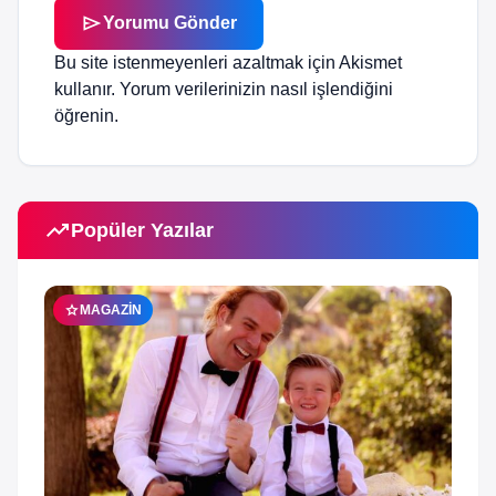
send
Yorumu Gönder
Bu site istenmeyenleri azaltmak için Akismet
kullanır.
Yorum verilerinizin nasıl işlendiğini
öğrenin.
trending_up
Popüler Yazılar
star
MAGAZIN