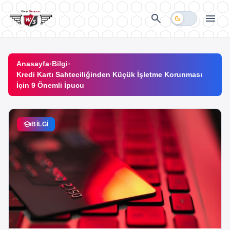
İçeriğe geç
search
menu
dark_mode
Anasayfa
›
Bilgi
›
Kredi Kartı Sahteciliğinden Küçük İşletme Korunması
İçin 9 Önemli İpucu
school
BILGI