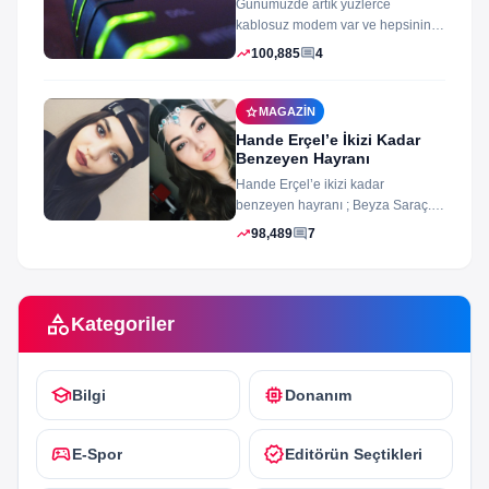
Günümüzde artık yüzlerce
kablosuz modem var ve hepsinin
arayüz şifleri ve arayüzü farklı
trending_up
comment
100,885
4
merak ettiğiniz...
star
MAGAZIN
Hande Erçel’e İkizi Kadar
Benzeyen Hayranı
Hande Erçel’e ikizi kadar
benzeyen hayranı ; Beyza Saraç.
Son zamanlarda Hande Erçel’e
trending_up
comment
98,489
7
benzerliğiyle gündeme...
category
Kategoriler
school
memory
Bilgi
Donanım
sports_esports
verified
E-Spor
Editörün Seçtikleri