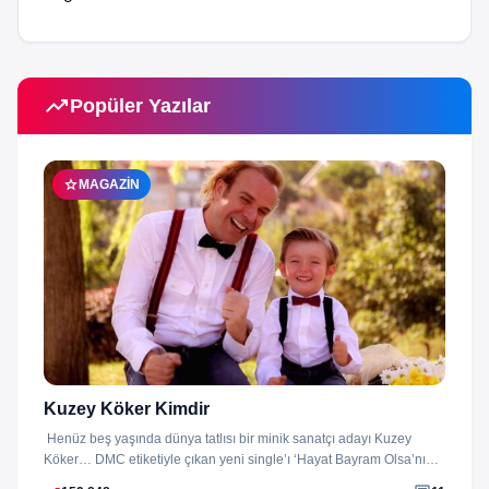
trending_up
Popüler Yazılar
star
MAGAZIN
Kuzey Köker Kimdir
Henüz beş yaşında dünya tatlısı bir minik sanatçı adayı Kuzey
Köker… DMC etiketiyle çıkan yeni single’ı ‘Hayat Bayram Olsa’nın
klibini...