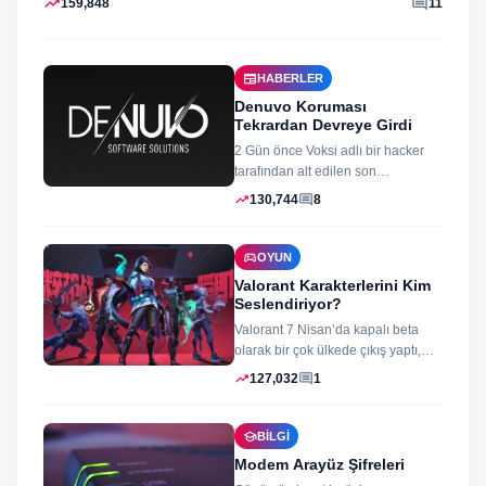
trending_up
comment
159,848
11
newspaper
HABERLER
Denuvo Koruması
Tekrardan Devreye Girdi
2 Gün önce Voksi adlı bir hacker
tarafından alt edilen son
dönemlerin yıkılmaz korsan
trending_up
comment
130,744
8
koruması...
sports_esports
OYUN
Valorant Karakterlerini Kim
Seslendiriyor?
Valorant 7 Nisan’da kapalı beta
olarak bir çok ülkede çıkış yaptı,
oyun izleyenler ve oynayanlar...
trending_up
comment
127,032
1
school
BILGI
Modem Arayüz Şifreleri