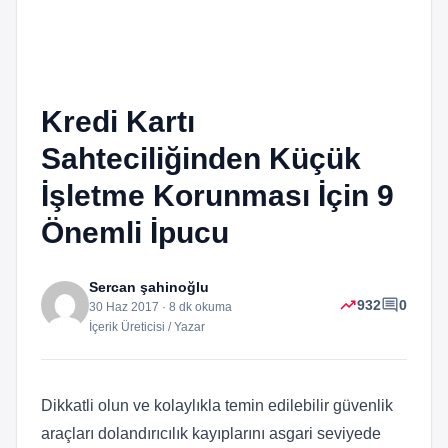
Kredi Kartı
Sahteciliğinden Küçük
İşletme Korunması İçin 9
Önemli İpucu
Sercan şahinoğlu
trending_up
comment
932
0
30 Haz 2017 · 8 dk okuma
İçerik Üreticisi / Yazar
Dikkatli olun ve kolaylıkla temin edilebilir güvenlik
araçları dolandırıcılık kayıplarını asgari seviyede