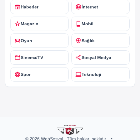
newspaper
language
Haberler
İnternet
star
smartphone
Magazin
Mobil
sports_esports
health_and_safety
Oyun
Sağlık
movie
share
Sinema/TV
Sosyal Medya
sports_soccer
computer
Spor
Teknoloji
© 2026 WebSosyal | Tüm hakları saklıdır.
•