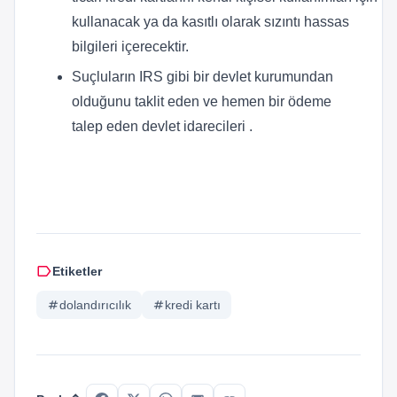
kullanacak ya da kasıtlı olarak sızıntı hassas
bilgileri içerecektir.
Suçluların IRS gibi bir devlet kurumundan
olduğunu taklit eden ve hemen bir ödeme
talep eden devlet idarecileri .
label
Etiketler
tag
dolandırıcılık
tag
kredi kartı