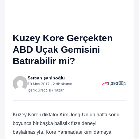
Kuzey Kore Gerçekten
ABD Uçak Gemisini
Batırabilir mi?
Sercan şahinoğlu
trending_up
comment
1,393
1
10 May 2017 · 2 dk okuma
İçerik Üreticisi / Yazar
Kuzey Koreli diktatör Kim Jong-Un’un hafta sonu
boyunca bir başka balistik füze deneyi
başlatmasıyla, Kore Yarımadası kımıldamaya