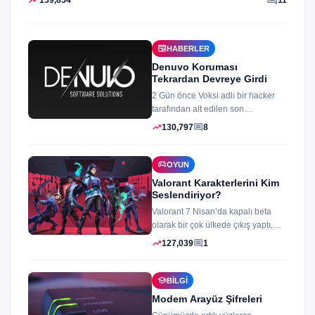
newspaper
HABERLER
Denuvo Koruması
Tekrardan Devreye Girdi
2 Gün önce Voksi adlı bir hacker
tarafından alt edilen son
dönemlerin yıkılmaz korsan
trending_up
comment
130,797
8
koruması...
sports_esports
OYUN
Valorant Karakterlerini Kim
Seslendiriyor?
Valorant 7 Nisan’da kapalı beta
olarak bir çok ülkede çıkış yaptı,
oyun izleyenler ve oynayanlar...
trending_up
comment
127,039
1
school
BILGI
Modem Arayüz Şifreleri