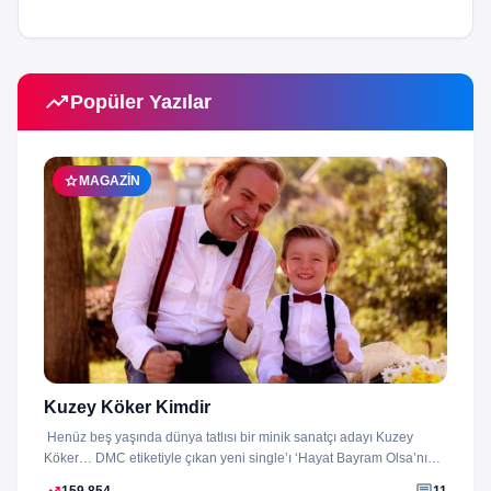
trending_up
Popüler Yazılar
star
MAGAZIN
Kuzey Köker Kimdir
Henüz beş yaşında dünya tatlısı bir minik sanatçı adayı Kuzey
Köker… DMC etiketiyle çıkan yeni single’ı ‘Hayat Bayram Olsa’nın
klibini...
trending_up
comment
159,854
11