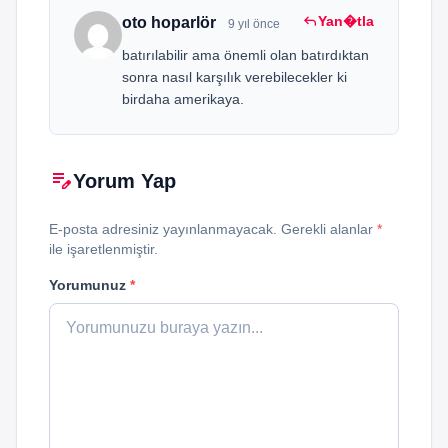
reply
Yan�tla
oto hoparlör
9 yıl önce
batırılabilir ama önemli olan batırdıktan
sonra nasıl karşılık verebilecekler ki
birdaha amerikaya.
edit_note
Yorum Yap
E-posta adresiniz yayınlanmayacak. Gerekli alanlar
*
ile işaretlenmiştir.
Yorumunuz
*