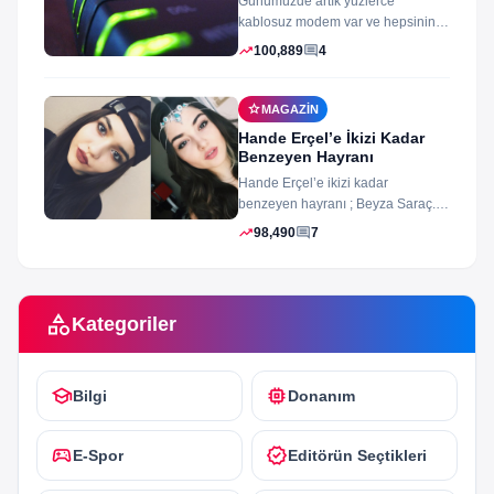
Günümüzde artık yüzlerce
kablosuz modem var ve hepsinin
arayüz şifleri ve arayüzü farklı
trending_up
comment
100,889
4
merak ettiğiniz...
star
MAGAZIN
Hande Erçel’e İkizi Kadar
Benzeyen Hayranı
Hande Erçel’e ikizi kadar
benzeyen hayranı ; Beyza Saraç.
Son zamanlarda Hande Erçel’e
trending_up
comment
98,490
7
benzerliğiyle gündeme...
category
Kategoriler
school
memory
Bilgi
Donanım
sports_esports
verified
E-Spor
Editörün Seçtikleri