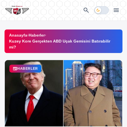
İçeriğe geç
search
menu
dark_mode
Anasayfa
›
Haberler
›
Kuzey Kore Gerçekten ABD Uçak Gemisini Batırabilir
mi?
newspaper
HABERLER