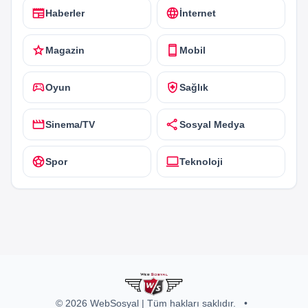
newspaper
language
Haberler
İnternet
star
smartphone
Magazin
Mobil
sports_esports
health_and_safety
Oyun
Sağlık
movie
share
Sinema/TV
Sosyal Medya
sports_soccer
computer
Spor
Teknoloji
© 2026 WebSosyal | Tüm hakları saklıdır.
•