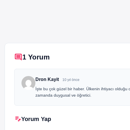
comment
1 Yorum
Dron Kayit
10 yıl önce
İşte bu çok güzel bir haber. Ülkenin ihtiyacı olduğu
zamanda duygusal ve öğretici.
edit_note
Yorum Yap