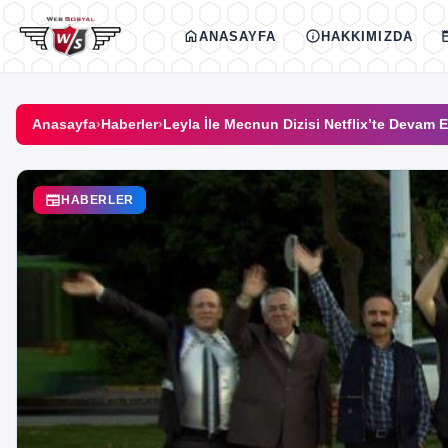
İçeriğe geç
home
info
new
ANASAYFA
HAKKIMIZDA
Anasayfa
›
Haberler
›
Leyla İle Mecnun Dizisi Netflix’te Devam Ed
newspaper
HABERLER