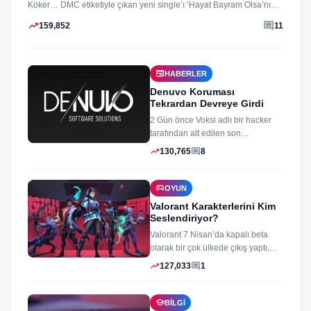
Köker… DMC etiketiyle çıkan yeni single’ı ‘Hayat Bayram Olsa’nın
klibini...
trending_up
comment
159,852
11
newspaper
HABERLER
Denuvo Koruması
Tekrardan Devreye Girdi
2 Gün önce Voksi adlı bir hacker
tarafından alt edilen son
dönemlerin yıkılmaz korsan
trending_up
comment
130,765
8
koruması...
sports_esports
OYUN
Valorant Karakterlerini Kim
Seslendiriyor?
Valorant 7 Nisan’da kapalı beta
olarak bir çok ülkede çıkış yaptı,
oyun izleyenler ve oynayanlar...
trending_up
comment
127,033
1
school
BILGI