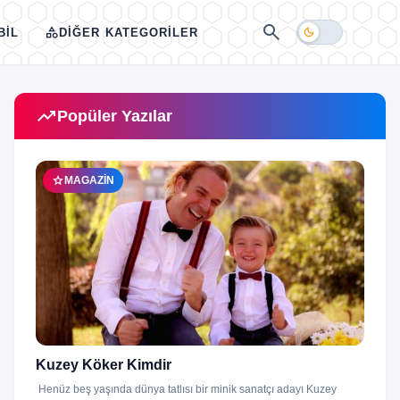
search
category
dark_mode
BIL
DIĞER KATEGORILER
trending_up
Popüler Yazılar
star
MAGAZIN
Kuzey Köker Kimdir
Henüz beş yaşında dünya tatlısı bir minik sanatçı adayı Kuzey