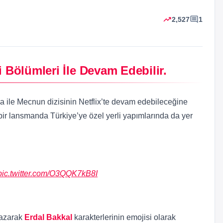
trending_up
comment
2,527
1
i Bölümleri İle Devam Edebilir.
yla ile Mecnun dizisinin Netflix’te devam edebileceğine
i bir lansmanda Türkiye’ye özel yerli yapımlarında da yer
pic.twitter.com/O3QQK7kB8I
yazarak
Erdal Bakkal
karakterlerinin emojisi olarak