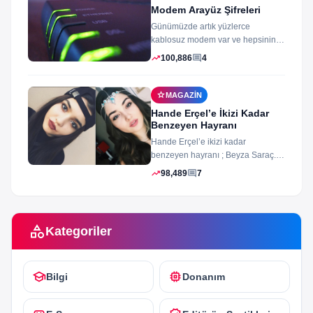
Modem Arayüz Şifreleri
Günümüzde artık yüzlerce
kablosuz modem var ve hepsinin
arayüz şifleri ve arayüzü farklı
trending_up
comment
100,886
4
merak ettiğiniz...
star
MAGAZIN
Hande Erçel’e İkizi Kadar
Benzeyen Hayranı
Hande Erçel’e ikizi kadar
benzeyen hayranı ; Beyza Saraç.
Son zamanlarda Hande Erçel’e
trending_up
comment
98,489
7
benzerliğiyle gündeme...
category
Kategoriler
school
memory
Bilgi
Donanım