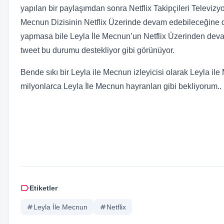
yapılan bir paylaşımdan sonra Netflix Takipçileri Televizy
Mecnun Dizisinin Netflix Üzerinde devam edebileceğine d
yapmasa bile Leyla İle Mecnun’un Netflix Üzerinden devam 
tweet bu durumu destekliyor gibi görünüyor.
Bende sıkı bir Leyla ile Mecnun izleyicisi olarak Leyla il
milyonlarca Leyla İle Mecnun hayranları gibi bekliyorum..
label
Etiketler
tag
Leyla İle Mecnun
tag
Netflix