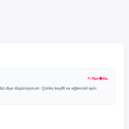
reply
Yan�tla
 dizi diye düşünüyorum. Çünkü keyifli ve eğlenceli aynı