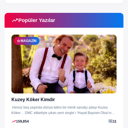
trending_up
Popüler Yazılar
star
MAGAZIN
Kuzey Köker Kimdir
Henüz beş yaşında dünya tatlısı bir minik sanatçı adayı Kuzey
Köker… DMC etiketiyle çıkan yeni single’ı ‘Hayat Bayram Olsa’nın
klibini...
trending_up
comment
159,854
11