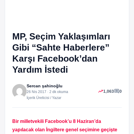
MP, Seçim Yaklaşımları
Gibi “Sahte Haberlere”
Karşı Facebook’dan
Yardım İstedi
Sercan şahinoğlu
trending_up
comment
1,063
0
26 Nis 2017 · 2 dk okuma
İçerik Üreticisi / Yazar
Bir milletvekili Facebook’u 8 Haziran’da
yapılacak olan İngiltere genel seçimine geçişte