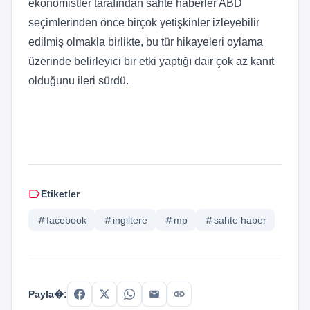
ekonomistler tarafından sahte haberler ABD
seçimlerinden önce birçok yetişkinler izleyebilir
edilmiş olmakla birlikte, bu tür hikayeleri oylama
üzerinde belirleyici bir etki yaptığı dair çok az kanıt
olduğunu ileri sürdü.
label
Etiketler
tag
facebook
tag
ingiltere
tag
mp
tag
sahte haber
link
Payla�: