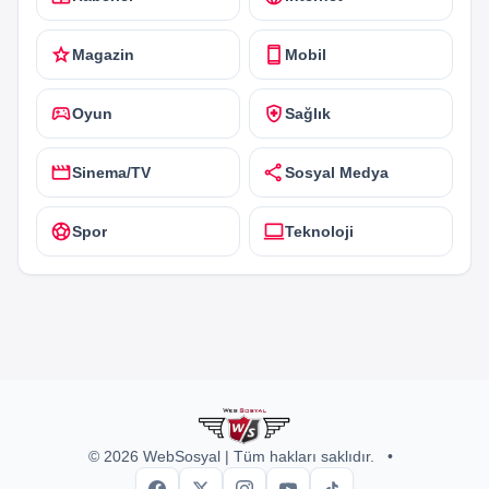
star
smartphone
Magazin
Mobil
sports_esports
health_and_safety
Oyun
Sağlık
movie
share
Sinema/TV
Sosyal Medya
sports_soccer
computer
Spor
Teknoloji
© 2026 WebSosyal | Tüm hakları saklıdır.
•