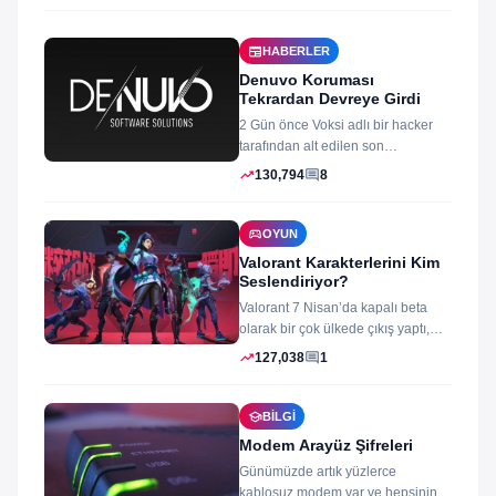
newspaper
HABERLER
Denuvo Koruması
Tekrardan Devreye Girdi
2 Gün önce Voksi adlı bir hacker
tarafından alt edilen son
dönemlerin yıkılmaz korsan
trending_up
comment
130,794
8
koruması...
sports_esports
OYUN
Valorant Karakterlerini Kim
Seslendiriyor?
Valorant 7 Nisan’da kapalı beta
olarak bir çok ülkede çıkış yaptı,
oyun izleyenler ve oynayanlar...
trending_up
comment
127,038
1
school
BILGI
Modem Arayüz Şifreleri
Günümüzde artık yüzlerce
kablosuz modem var ve hepsinin