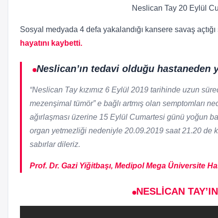
Neslican Tay 20 Eylül Cu
Sosyal medyada 4 defa yakalandığı kansere savaş açtığı s
hayatını kaybetti.
Neslican’ın tedavi olduğu hastaneden ya
“Neslican Tay kızımız 6 Eylül 2019 tarihinde uzun süre
mezenşimal tümör” e bağlı artmış olan semptomları n
ağırlaşması üzerine 15 Eylül Cumartesi günü yoğun bak
organ yetmezliği nedeniyle 20.09.2019 saat 21.20 de ke
sabırlar dileriz.
Prof. Dr. Gazi Yiğitbaşı, Medipol Mega Üniversite H
NESLİCAN TAY’I