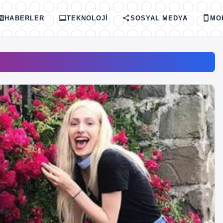
spaper
computer
share
smartphone
HABERLER
TEKNOLOJI
SOSYAL MEDYA
MO