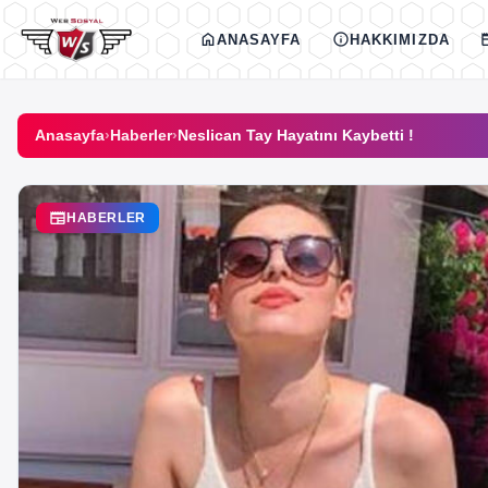
İçeriğe geç
home
info
new
ANASAYFA
HAKKIMIZDA
Anasayfa
›
Haberler
›
Neslican Tay Hayatını Kaybetti !
newspaper
HABERLER