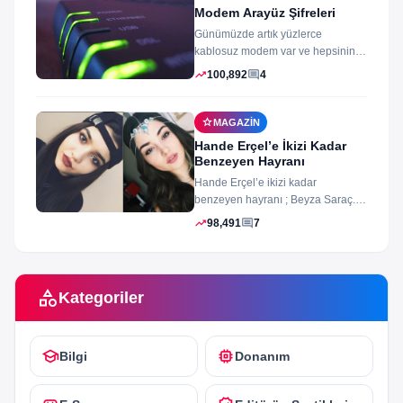
Modem Arayüz Şifreleri
Günümüzde artık yüzlerce
kablosuz modem var ve hepsinin
arayüz şifleri ve arayüzü farklı
trending_up
comment
100,892
4
merak ettiğiniz...
star
MAGAZIN
Hande Erçel’e İkizi Kadar
Benzeyen Hayranı
Hande Erçel’e ikizi kadar
benzeyen hayranı ; Beyza Saraç.
Son zamanlarda Hande Erçel’e
trending_up
comment
98,491
7
benzerliğiyle gündeme...
category
Kategoriler
school
memory
Bilgi
Donanım