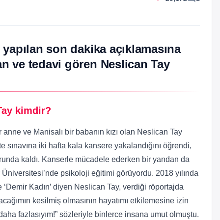
 yapılan son dakika açıklamasına
n ve tedavi gören Neslican Tay
Tay kimdir?
r anne ve Manisalı bir babanın kızı olan Neslican Tay
te sınavına iki hafta kala kansere yakalandığını öğrendi,
zorunda kaldı. Kanserle mücadele ederken bir yandan da
niversitesi’nde psikoloji eğitimi görüyordu. 2018 yılında
‘Demir Kadın’ diyen Neslican Tay, verdiği röportajda
cağımın kesilmiş olmasının hayatımı etkilemesine izin
ha fazlasıyım!” sözleriyle binlerce insana umut olmuştu.