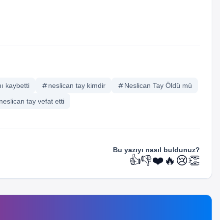
ı kaybetti
tag
neslican tay kimdir
tag
Neslican Tay Öldü mü
neslican tay vefat etti
Bu yazıyı nasıl buldunuz?
👍
👎
❤️
🔥
😢
👏
newspaper
newspaper
Haberler
Haberler
Bill Gates’in Koronavirüs
20 Yaş Altına Yasak Gelince