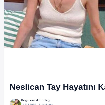
Neslican Tay Hayatını Ka
Doğukan Altındağ
21 Eyl 2019 · 2 dk okuma