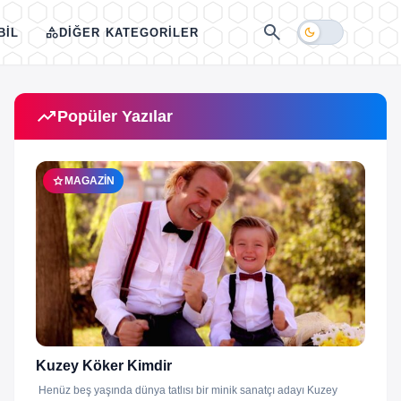
search
category
dark_mode
BIL
DIĞER KATEGORILER
trending_up
Popüler Yazılar
star
MAGAZIN
Kuzey Köker Kimdir
Henüz beş yaşında dünya tatlısı bir minik sanatçı adayı Kuzey