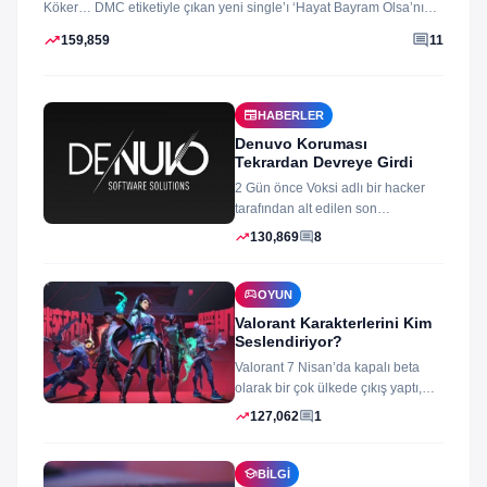
Köker… DMC etiketiyle çıkan yeni single’ı ‘Hayat Bayram Olsa’nın
klibini...
trending_up
comment
159,859
11
newspaper
HABERLER
Denuvo Koruması
Tekrardan Devreye Girdi
2 Gün önce Voksi adlı bir hacker
tarafından alt edilen son
dönemlerin yıkılmaz korsan
trending_up
comment
130,869
8
koruması...
sports_esports
OYUN
Valorant Karakterlerini Kim
Seslendiriyor?
Valorant 7 Nisan’da kapalı beta
olarak bir çok ülkede çıkış yaptı,
oyun izleyenler ve oynayanlar...
trending_up
comment
127,062
1
school
BILGI