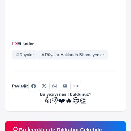
label
Etiketler
tag
Rüyalar
tag
Rüyalar Hakkında Bilinmeyenler
link
Payla�:
Bu yazıyı nasıl buldunuz?
👍
👎
❤️
🔥
😢
👏
lightbulb
Bu İçerikler de Dikkatini Çekebilir