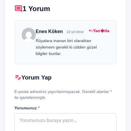
comment
1 Yorum
reply
Yan�tla
Enes Köken
10 yıl önce
Rüyalara inanan biri olaraktan
söylemem gerekli ki cidden güzel
bilgiler bunlar.
edit_note
Yorum Yap
E-posta adresiniz yayınlanmayacak. Gerekli alanlar
*
ile işaretlenmiştir.
Yorumunuz
*