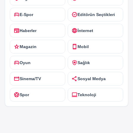
sports_esports
verified
E-Spor
Editörün Seçtikleri
newspaper
language
Haberler
İnternet
star
smartphone
Magazin
Mobil
sports_esports
health_and_safety
Oyun
Sağlık
movie
share
Sinema/TV
Sosyal Medya
sports_soccer
computer
Spor
Teknoloji