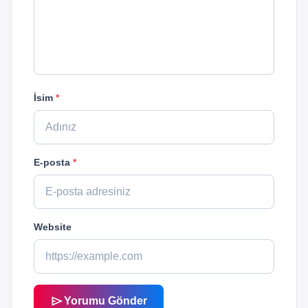
İsim
*
E-posta
*
Website
send
Yorumu Gönder