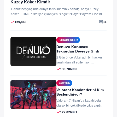
Kuzey Köker Kimdir
Henüz beş yaşında dünya tatlısı bir minik sanatçı adayı Kuzey
Köker… DMC etiketiyle çıkan yeni single’ı ‘Hayat Bayram Olsa’nın
klibini...
trending_up
comment
159,848
11
newspaper
HABERLER
Denuvo Koruması
Tekrardan Devreye Girdi
2 Gün önce Voksi adlı bir hacker
tarafından alt edilen son
dönemlerin yıkılmaz korsan
trending_up
comment
130,706
8
koruması...
sports_esports
OYUN
Valorant Karakterlerini Kim
Seslendiriyor?
Valorant 7 Nisan’da kapalı beta
olarak bir çok ülkede çıkış yaptı,
oyun izleyenler ve oynayanlar...
trending_up
comment
127,026
1