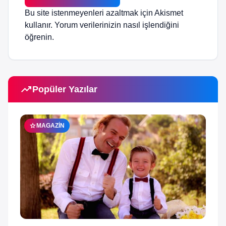
Bu site istenmeyenleri azaltmak için Akismet
kullanır.
Yorum verilerinizin nasıl işlendiğini
öğrenin.
trending_up
Popüler Yazılar
star
MAGAZIN