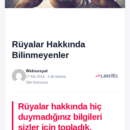
Rüyalar Hakkında
Bilinmeyenler
Websosyal
trending_up
comment
1,693
1
17 Eki 2016 · 2 dk okuma
Site Kurucusu.
Rüyalar hakkında hiç
duymadığınız bilgileri
sizler için topladık.