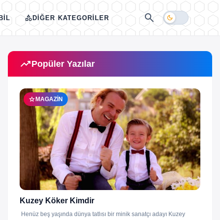
search
category
dark_mode
BIL
DIĞER KATEGORILER
trending_up
Popüler Yazılar
star
MAGAZIN
Kuzey Köker Kimdir
Henüz beş yaşında dünya tatlısı bir minik sanatçı adayı Kuzey