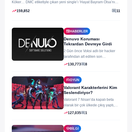
Köker… DMC etiketiyle çıkan yeni single’ı ‘Hayat Bayram Olsa’nın
klibini...
trending_up
comment
159,852
11
newspaper
HABERLER
Denuvo Koruması
Tekrardan Devreye Girdi
2 Gün önce Voksi adlı bir hacker
tarafından alt edilen son
dönemlerin yıkılmaz korsan
trending_up
comment
130,773
8
koruması...
sports_esports
OYUN
Valorant Karakterlerini Kim
Seslendiriyor?
Valorant 7 Nisan’da kapalı beta
olarak bir çok ülkede çıkış yaptı,
oyun izleyenler ve oynayanlar...
trending_up
comment
127,035
1
school
BILGI