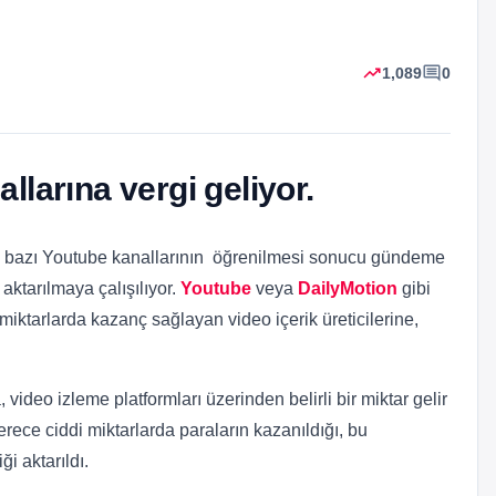
trending_up
comment
1,089
0
larına vergi geliyor.
 bazı Youtube kanallarının öğrenilmesi sonucu gündeme
ktarılmaya çalışılıyor.
Youtube
veya
DailyMotion
gibi
iktarlarda kazanç sağlayan video içerik üreticilerine,
ideo izleme platformları üzerinden belirli bir miktar gelir
rece ciddi miktarlarda paraların kazanıldığı, bu
i aktarıldı.