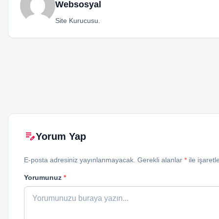
Websosyal
Site Kurucusu.
edit_note
Yorum Yap
E-posta adresiniz yayınlanmayacak. Gerekli alanlar
*
ile işaretl
Yorumunuz
*