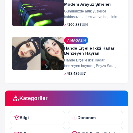
Modem Arayüz Şifreleri
Günümüzde artık yüzlerce
kablosuz modem var ve hepsinin
arayüz şifleri ve arayüzü farklı
trending_up
comment
100,887
4
merak ettiğiniz...
star
MAGAZIN
Hande Erçel’e İkizi Kadar
Benzeyen Hayranı
Hande Erçel’e ikizi kadar
benzeyen hayranı ; Beyza Saraç.
Son zamanlarda Hande Erçel’e
trending_up
comment
98,489
7
benzerliğiyle gündeme...
category
Kategoriler
school
memory
Bilgi
Donanım