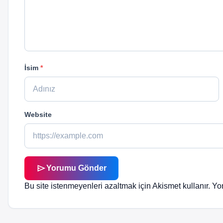
İsim
*
Website
send
Yorumu Gönder
Bu site istenmeyenleri azaltmak için Akismet kullanır.
Yor